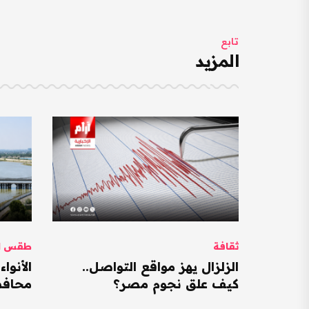
تابع
المزيد
ثقافة
طقس ال
الزلزال يهز مواقع التواصل..
كيف علق نجوم مصر؟
محافظات ت