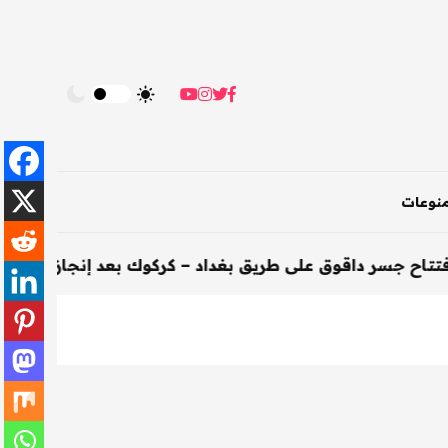
نوعات
داقوق على طريق بغداد – كركوك بعد إنجازه خلال 200 يوم
-