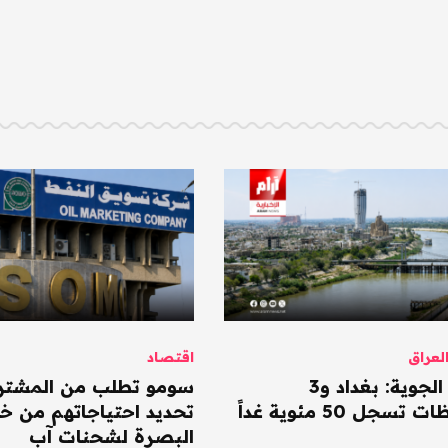
عراق
اقتصاد
الأنواء الجوية: بغداد و3
سومو تطلب من المشتر
سجل 50 مئوية غداً
تحديد احتياجاتهم من خا
البصرة لشحنات آب