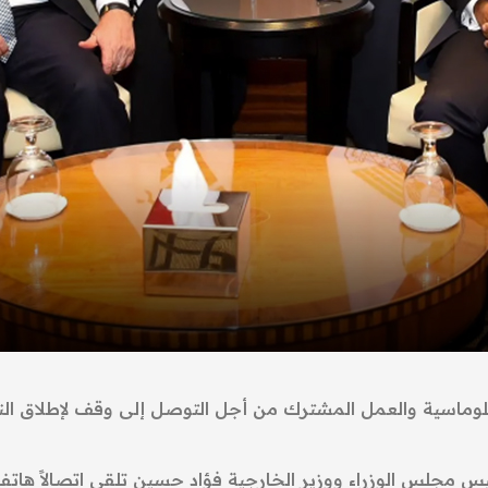
بلوماسية والعمل المشترك من أجل التوصل إلى وقف لإطلاق النا
يس مجلس الوزراء ووزير الخارجية فؤاد حسين تلقى اتصالاً هاتف