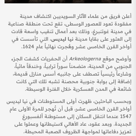
أعلن فريق من علماء الآثار السويديين اكتشاف مدينة
مفقودة تعود للعصور الوسطى، تقع تحت منطقة صناعية
في مدينة غوتنبرغ، وذلك بعد أعمال تنقيب واسعة قادت
إلى العثور على بقايا مدينة
نيا ليديس
، التي تأسست في
أواخر القرن الخامس عشر وهُجرت نهائياً عام 1624.
وأوضح موقع
Arkeologerna
أن الحفريات كشفت الجزء
الجنوبي من المدينة، متضمناً سوراً ترابياً، وخندقاً مائياً،
وشارعاً رئيسياً تصطف على جانبيه أسس منازل قديمة،
إضافة إلى بوابة جنوبية محصنة تشبه تلك التي كانت
شائعة في المدن العسكرية خلال الفترة الوسيطة.
وبحسب الباحثين، ظهرت أولى المستوطنات في نيا ليديس
أواخر القرن الخامس عشر، قبل أن تُهجر للمرة الأولى عام
1547 عندما انتقل السكان إلى مستوطنة ألفسبورغ
الجديدة. وبعد عقود، عاد الأهالي لاستيطانها وعملوا على
تعزيز دفاعاتها لمواجهة الظروف الصعبة المحيطة.