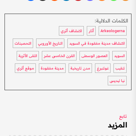
الكلمات الدلالية:
Arkeologerna
آثار
اكتشاف أثري
اكتشاف مدينة مفقودة في السويد
التاريخ الأوروبي
التحصينات
السويد
العصور الوسطى
القرن الخامس عشر
اللقى الأثرية
تنقيب
غوتنبرغ
مدن تاريخية
مدينة مفقودة
موقع أثري
نيا ليديس
تابع
المزيد