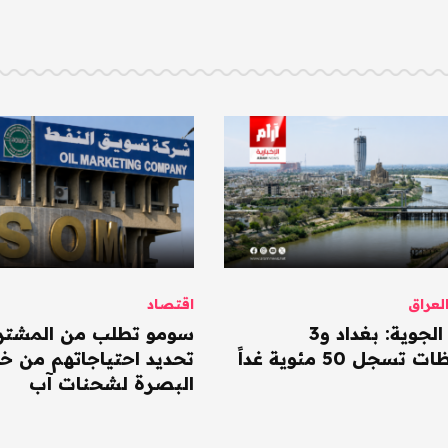
عراق
اقتصاد
الأنواء الجوية: بغداد و3
سومو تطلب من المشتر
سجل 50 مئوية غداً
تحديد احتياجاتهم من خا
البصرة لشحنات آب