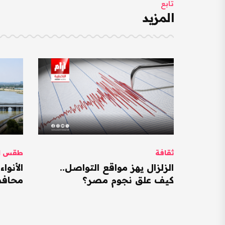
تابع
المزيد
ثقافة
طقس ال
الزلزال يهز مواقع التواصل..
كيف علق نجوم مصر؟
محافظات ت