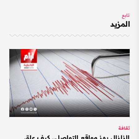
تابع
المزيد
ثقافة
الزلزال يهز مواقع التواصل.. كيف علق