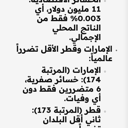
11 مليون دولار، أي
0.003% فقط من
الناتج المحلي
الإجمالي.
الإمارات وقطر الأقل تضرراً
عالمياً
:
الإمارات (المرتبة
174): خسائر صفرية،
6 متضررين فقط دون
أي وفيات.
قطر (المرتبة 173):
ثاني أقل البلدان