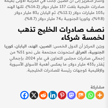
وأشار التقرير إلى أن الصين جاءت في المرتبة الأولى بقيمة
صادرات خليجية بلغت 137 مليار دولار (16.2%)، تلتها الهند
بـ103 مليارات دولار (12.1%)، ثم اليابان بـ83 مليار دولار
(9.8%)، وكوريا الجنوبية بـ74 مليار دولار (8.7%).
نصف صادرات الخليج تذهب
لخمسة شركاء
وبيّن المركز أن الدول الخمس:
الصين، الهند، اليابان، كوريا
الجنوبية، العراق
استحوذت مجتمعة على نحو 51% من
إجمالي صادرات مجلس التعاون في عام 2024، بإجمالي
يُقدّر بـ433 مليار دولار، ما يعكس أهمية الأسواق الآسيوية
والإقليمية كوجهات رئيسة للصادرات الخليجية.
مشاركة