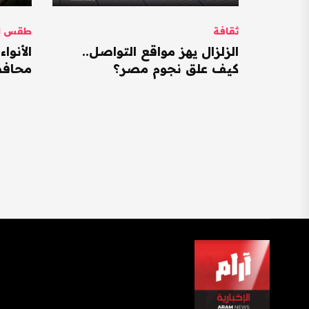
ثقافة
طقس ال
الزلزال يهز مواقع التواصل..
كيف علق نجوم مصر؟
محافظات ت