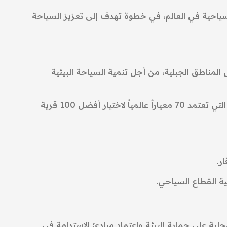
ة التابعة لوزارة الثقافة ترشيح عدد من القرى العراقية للمنافسة ضمن قائمة أفضل 100 قرية سياحية في العالم، في خطوة تهدف إلى تعزيز السياحة
 المناطق الجبلية، من أجل تنمية السياحة البيئية
وأمضت جهات متخصصة عاماً كاملاً في تقييم عدد من القرى العراقية وفق معايير منظمة الأمم المتحدة للسياحة، التي تعتمد 70 معياراً عالمياً لاختيار أفضل 100 قرية
ر.
ية القطاع السياحي.
حلية على حماية البيئة واعتماد مبادئ الاستدامة في