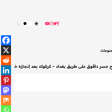
نوعات
لى طريق بغداد – كركوك بعد إنجازه خلال 200 يوم
-
الأخبار