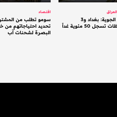
عراق
اقتصاد
الأنواء الجوية: بغداد و3
سومو تطلب من المشتر
سجل 50 مئوية غداً
تحديد احتياجاتهم من خا
البصرة لشحنات آب