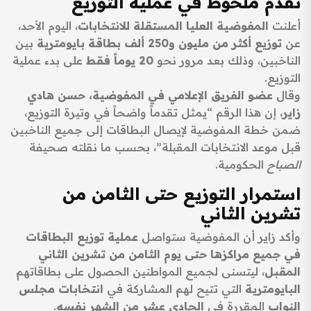
تقدم ملحوظ في عملية التوزيع
أعلنت
المفوضية العليا المستقلة للانتخابات
، اليوم الأحد،
عن
توزيع أكثر من مليون و250 ألف بطاقة بايومترية
بين
الناخبين، وذلك بعد مرور نحو
20 يوماً فقط
على بدء عملية
التوزيع.
وقال
عضو الفريق الإعلامي في المفوضية، حسن هادي
زاير
، إن هذا الرقم “يمثل تقدماً واضحاً في وتيرة التوزيع،
ضمن خطة المفوضية لإيصال البطاقات إلى جميع الناخبين
قبل موعد الانتخابات المقبلة”، بحسب ما نقلته صحيفة
الصباح
الحكومية.
استمرار التوزيع حتى الثامن من
تشرين الثاني
وأكد زاير أن المفوضية ستواصل
عملية توزيع البطاقات
في جميع مراكزها حتى يوم الثامن من تشرين الثاني
المقبل
، ليتسنى لجميع المواطنين الحصول على بطاقاتهم
البايومترية
التي تتيح لهم المشاركة في
انتخابات مجلس
النواب
المقررة في
الحادي عشر من الشهر نفسه
.