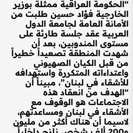
“الحكومة العراقية ممثلة بوزير
الخارجية فؤاد حسين طلبت من
الأمانة العامة لجامعة الدول
العربية عقد جلسة طارئة على
مستوى المندوبين، بعد أن
شهدت المنطقة تصعيداً خطيراً
من قبل الكيان الصهيوني
واعتداءاته المتكررة واستهدافه
للأشقاء في لبنان”، مبيناً أن
“الهدف من انعقاد هذه
الاجتماعات هو الوقوف مع
الأشقاء في لبنان ومساعدتهم،
لاسيما أن هناك أكثر من مليون
و200 ألف شخص نازح داخلياً