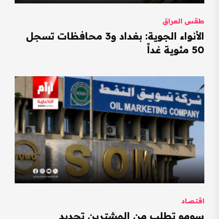
طقس العراق
الأنواء الجوية: بغداد و3 محافظات تسجل
50 مئوية غداً
اقتصاد
سومو تطلب من المشترين تحديد