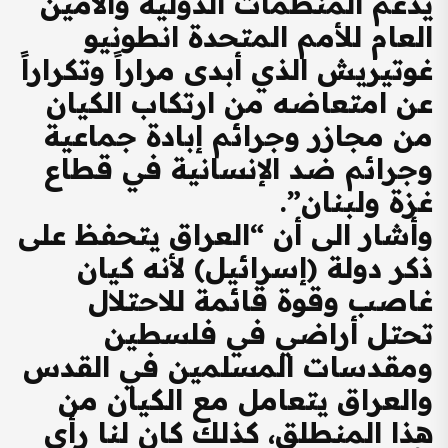
يدعم المنظمات الدولية والأمين
العام للأمم المتحدة انطونيو
غوتيريش الذي أبدى مراراً وتكراراً
عن امتعاضه من ارتكاب الكيان
من مجازر وجرائم إبادة جماعية
وجرائم ضد الإنسانية في قطاع
غزة ولبنان”.
وأشار الى أن “العراق يتحفظ على
ذكر دولة (إسرائيل) لأنه كيان
غاصب وقوة قائمة للاحتلال
تحتل أراضي في فلسطين
ومقدسات المسلمين في القدس
والعراق يتعامل مع الكيان من
هذا المنطلق، كذلك كان لنا رأي