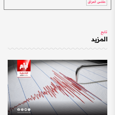
طقس العراق
تابع
المزيد