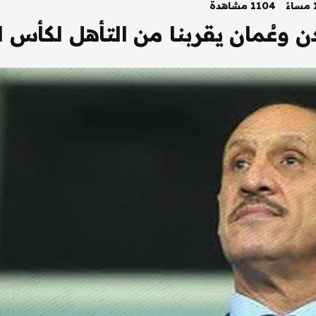
1104 مشاهدة
دن وعُمان يقربنا من التأهل لكأس ا