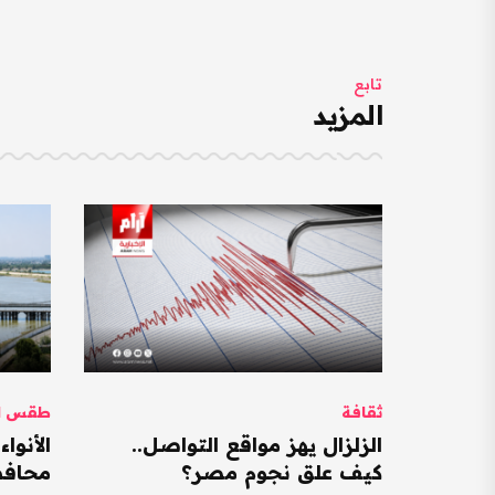
تابع
المزيد
ثقافة
طقس ال
الزلزال يهز مواقع التواصل..
كيف علق نجوم مصر؟
محافظات ت