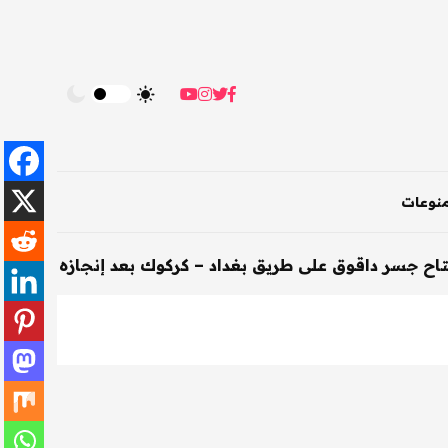
نوعات
قوق على طريق بغداد – كركوك بعد إنجازه خلال 200 يوم
-
ال