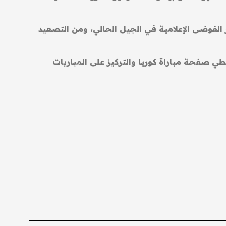
 الفوضى الإعلامية في الجيل الحالي، ومن التصعيد
راتي الأردن وعُمان المقبلتين سيقربنا من التأهل الى كأس العالم 2026″، مطالباً بطي صفحة مباراة كوريا والتركيز على المباريات