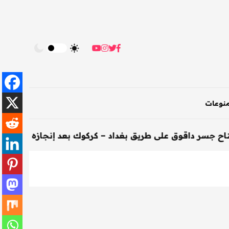
نوعات
وق على طريق بغداد – كركوك بعد إنجازه خلال 200 يوم
-
ال