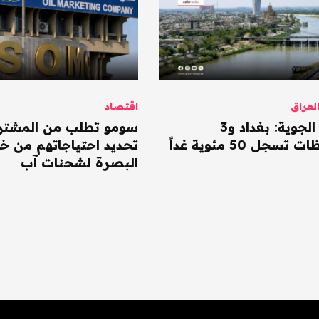
عراق
اقتصاد
الأنواء الجوية: بغداد و3
سومو تطلب من المشتر
سجل 50 مئوية غداً
تحديد احتياجاتهم من خا
البصرة لشحنات آب