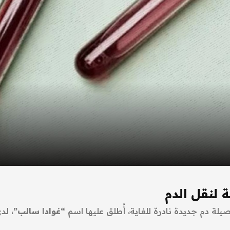
 لنقل الدم
“غوادا سالب”
، لد