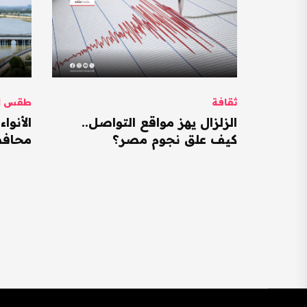
ثقافة
طقس ال
الزلزال يهز مواقع التواصل..
كيف علق نجوم مصر؟
محافظات ت