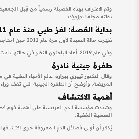
وتم الاعتراف بهذه الفصيلة رسمياً من قِبل
الجمعية ال
نقلته مجلة
نيوزويك
.
بداية القصة: لغز طبي منذ عام 2011
ظهرت حالة السيدة لأول مرة عام 2011 حين احتاجت إلى نقل دم، غير أن الأطباء لم يتمكنوا من العثور على أي متبرع متوافق، ما أثار حيرة الفرق الطبية.
وفي عام 2019، أعاد الباحثون النظر في حالتها باستخدام تقنيات تسلسل جيني عالي الدقة، وهو ما قادهم إلى تحديد الفصيلة الجديدة.
طفرة جينية نادرة
وقال الدكتور
تييري بيرارد
، عالم الأحياء الطبية ف
المريضة. وأوضح أن الطفرة الجينية التي تقف وراء هذ
أهمية الاكتشاف
وشددت مؤسسة الدم الفرنسية على أهمية فهم فصائل
الصحية الخفية
.
يُذكر أن أولى فصائل الدم المعروفة جرى اكتشافها 