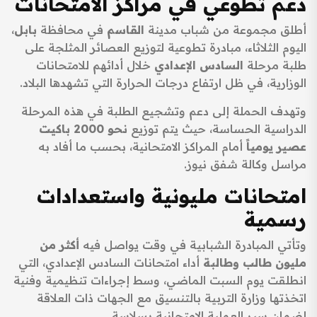
دعم تطوعي في مراكز الامتحانات
أطلق مجموعة من شباب مدينة
القاسم
في محافظة
بابل
،
اليوم الثلاثاء، مبادرة تطوعية لتوزيع العصائر المثلجة على
طلبة مرحلة
السادس الإعدادي
خلال أدائهم للامتحانات
الوزارية، في ظل ارتفاع درجات الحرارة التي تشهدها البلاد.
وتهدف الحملة إلى دعم وتشجيع الطلبة في هذه المرحلة
الدراسية الحساسة، حيث يتم توزيع
نحو 2000 باكيت
عصير يومياً
أمام المراكز الامتحانية، بحسب ما أفاد به
مراسل وكالة شفق نيوز.
امتحانات مليونية واستعدادات
رسمية
وتأتي المبادرة الشبابية في وقت يواصل فيه
أكثر من
مليون طالب وطالبة
أداء امتحانات السادس الإعدادي، التي
انطلقت يوم السبت الماضي، وسط إجراءات تنظيمية وفنية
اتخذتها وزارة التربية بالتنسيق مع الجهات ذات العلاقة
لضمان سير العملية الامتحانية بسلاسة.