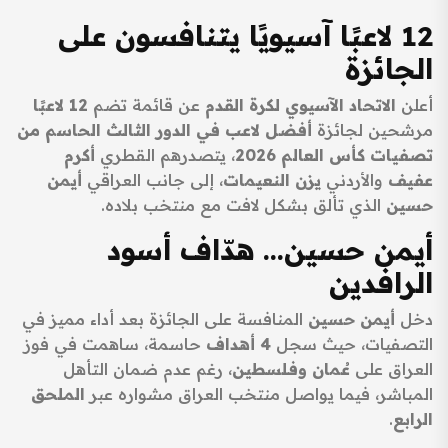
12 لاعبًا آسيويًا يتنافسون على
الجائزة
أعلن
الاتحاد الآسيوي لكرة القدم
عن قائمة تضم
12 لاعبًا
مرشحين لجائزة
أفضل لاعب في الدور الثالث الحاسم من
تصفيات كأس العالم 2026
، يتصدرهم القطري
أكرم
عفيف
والأردني
يزن النعيمات
، إلى جانب العراقي
أيمن
حسين
الذي تألق بشكل لافت مع منتخب بلاده.
أيمن حسين… هدّاف أسود
الرافدين
دخل
أيمن حسين
المنافسة على الجائزة بعد أداء مميز في
التصفيات، حيث سجل
4 أهداف
حاسمة، ساهمت في فوز
العراق على
عُمان وفلسطين
، رغم عدم ضمان التأهل
المباشر، فيما يواصل منتخب العراق مشواره عبر
الملحق
الرابع
.