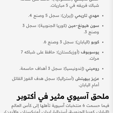
شباك فريقه في 5 مباريات.
مهدي تاريمي
(إيران): سجل 5 وصنع 4.
سون هيونغ-مين
(كوريا الجنوبية): سجل 3
وصنع 3.
كوبو
(اليابان): سجل 3 وصنع 6.
يوسوبوف
(أوزبكستان): حافظ على شباكه 7
مرات.
روميني
(إندونيسيا): سجل 3 أهداف حاسمة.
عزيز بيهيتش
(أستراليا): سجل هدف الفوز القاتل
أمام اليابان.
ملحق آسيوي مثير في أكتوبر
فيما حسمت 6 منتخبات آسيوية تأهلها إلى كأس العالم
(اليابان، كوريا الجنوبية، أستراليا، إيران، أوزبكستان، والأردن)،