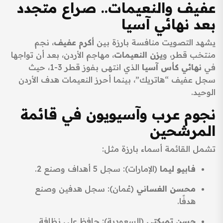
عفيف والنعيمات.. صراع متجدد
بعد نهائي آسيا
يشهد التصويت منافسة بارزة بين
أكرم عفيف
، نجم
منتخب قطر، و
يزن النعيمات
، مهاجم الأردن، بعد أن تواجها
في
نهائي كأس آسيا
الذي انتهى بفوز قطر 3-1، حيث
سجل عفيف “هاتريك”، بينما أحرز النعيمات هدف الأردن
الوحيد.
نجوم عرب وآسيويون في قائمة
المرشحين
تشمل القائمة أسماء بارزة مثل:
فابيو ليما
(الإمارات): سجل 5 أهداف وصنع 2.
محسن الغساني
(عُمان): سجل هدفين وصنع
هدفًا.
حسن تمبكتي
(السعودية): حافظ على نظافة