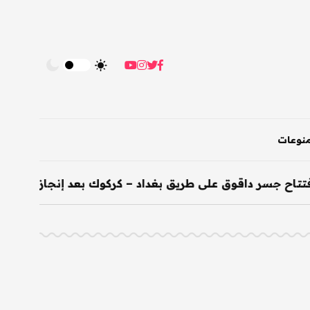
نوعات
اح جسر داقوق على طريق بغداد – كركوك بعد إنجازه خلال 200 يوم