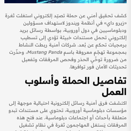
كشف تحقيق أمني عن حملة تصيّد إلكتروني استغلت ثغرة
«زيرو داي» في أنظمة ويندوز لاستهداف مسؤولين
ودبلوماسيين في دول أوروبية، بواسطة رسائل بريد
إلكتروني تحمل مستندات خبيثة تؤدي إلى تسطيب
برمجيات تحكم عن بُعد. شركات أمنية ربطت النشاط
بمجموعة تهجّم معروفة باسم
Mustang Panda
، وحذّرت
من ضرورة توخّي الحذر وفحص المرفقات وتفعيل
تحديثات الأمان فور توافرها.
تفاصيل الحملة وأسلوب
العمل
اكتشفت فرق أمنية رسائل إلكترونية احتيالية موجهة إلى
مؤسسات دبلوماسية أوروبية، تحتوي على مستندات تبدو
متعلقة بأحداث أو اجتماعات دبلوماسية. عند فتح هذه
المرفقات يَستغل المهاجمون ثغرة في نظام تشغيل