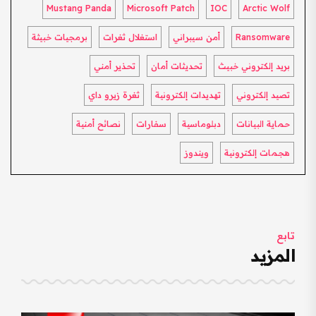
Mustang Panda
Microsoft Patch
IOC
Arctic Wolf
Ransomware
أمن سيبراني
استغلال ثغرات
برمجيات خبيثة
بريد إلكتروني خبيث
تحديثات أمان
تحذير أمني
تصيد إلكتروني
تهديدات إلكترونية
ثغرة زيرو داي
حماية البيانات
دبلوماسية
سفارات
نصائح أمنية
هجمات إلكترونية
ويندوز
تابع
المزيد