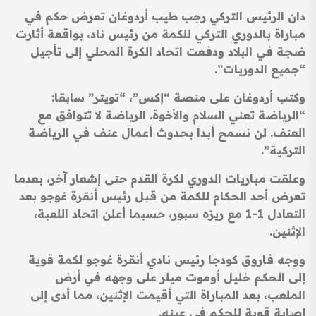
دان الرئيس التركي رجب طيب أردوغان تعرض حكم في
مباراة بالدوري التركي للكمة من رئيس ناد، بواقعة أثارت
ضجة في البلاد ودفعت اتحاد الكرة المحلي إلى تأجيل
“جميع الدوريات”.
وكتب أردوغان على منصة “إكس”، “تويتر” سابقا:
“الرياضة تعني السلام والأخوة. الرياضة لا تتوافق مع
العنف. لن نسمح أبدا بحدوث أعمال عنف في الرياضة
التركية”.
وعلقت مباريات الدوري لكرة القدم حتى إشعار آخر، بعدما
تعرض أحد الحكام للكمة من قبل رئيس أنقرة غوجو بعد
التعادل 1-1 مع ريزه سبور، حسبما أعلن اتحاد اللعبة،
الإثنين.
ووجه فاروق كودجا رئيس نادي أنقرة غوجو لكمة قوية
إلى الحكم خليل أوموت ميلر على وجهه في أرض
الملعب، بعد المباراة التي أقيمت الإثنين، مما أدى إلى
إصابة قوية للحكم في عينه.