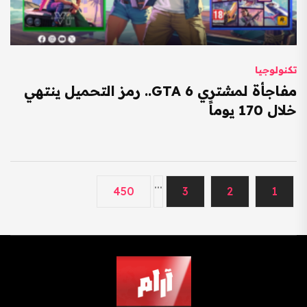
تكنولوجيا
مفاجأة لمشتري GTA 6.. رمز التحميل ينتهي
خلال 170 يوماً
...
450
3
2
1