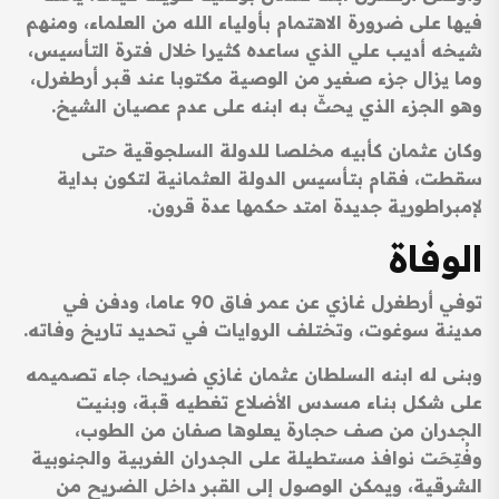
فيها على ضرورة الاهتمام بأولياء الله من العلماء، ومنهم
شيخه أديب علي الذي ساعده كثيرا خلال فترة التأسيس،
وما يزال جزء صغير من الوصية مكتوبا عند قبر أرطغرل،
وهو الجزء الذي يحثّ به ابنه على عدم عصيان الشيخ.
وكان عثمان كأبيه مخلصا للدولة السلجوقية حتى
سقطت، فقام بتأسيس الدولة العثمانية لتكون بداية
لإمبراطورية جديدة امتد حكمها عدة قرون.
الوفاة
توفي أرطغرل غازي عن عمر فاق 90 عاما، ودفن في
مدينة سوغوت، وتختلف الروايات في تحديد تاريخ وفاته.
وبنى له ابنه السلطان عثمان غازي ضريحا، جاء تصميمه
على شكل بناء مسدس الأضلاع تغطيه قبة، وبنيت
الجدران من صف حجارة يعلوها صفان من الطوب،
وفُتِحَت نوافذ مستطيلة على الجدران الغربية والجنوبية
الشرقية، ويمكن الوصول إلى القبر داخل الضريح من