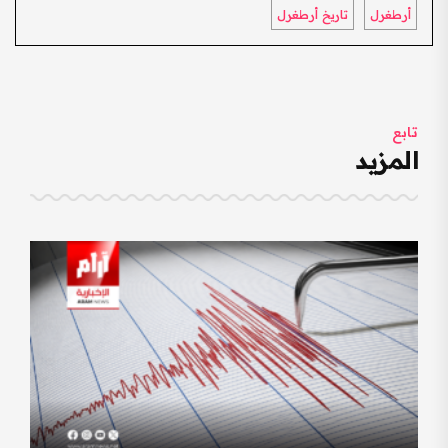
أرطغرل
تاريخ أرطغرل
تابع
المزيد