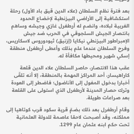
بعد فترة نظم السلطان (علاء الدين قيق باد الأول) رحلة
استكشافية إلى الأراضي البيزنطية لإخضاع الحدود
الغربية لبلاده، وانضم له أرطغرل غازي وجيشه وساهم
بانتصار الجيش السلجوقي في الحرب ضد جيش
الإمبراطور البيزنطي نيكايا (إزنيق) ثيودوروس لاسكاريس،
وفرح السلطان عندما علم بذلك وأعطى أرطغرل منطقة
إسكي شهير ومحيطها مكافأة له.
عقب هذا الانتصار، حاصر السلطان علاء الدين قلعة
كاراهيسار، أحد المراكز المهمة بالمنطقة، إلا أنه تلقّى
أخبارا بدخول المغول إلى الأناضول؛ فاضطر إلى العودة
وترك حصار المدينة لأرطغرل الذي استولى على القلعة
بعد صراعات طويلة.
وقام أرطغرل بعد ذلك بضمّ قرية سكود قرب كوتاهيا إلى
مملكته، وقد أصبحت لاحقا عاصمة للدولة العثمانية
تحت حكم ابنه عثمان عام 1299.