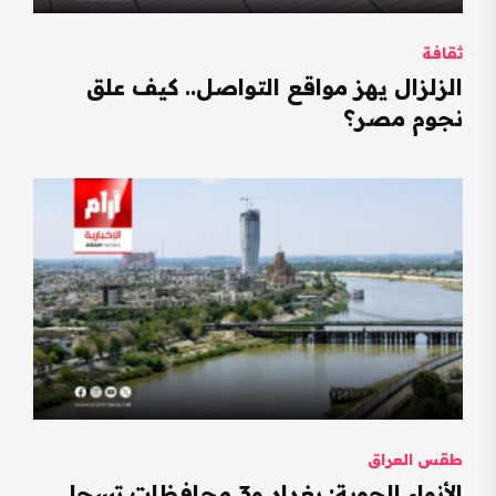
ثقافة
الزلزال يهز مواقع التواصل.. كيف علق
نجوم مصر؟
طقس العراق
الأنواء الجوية: بغداد و3 محافظات تسجل