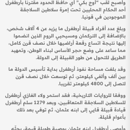
وأصبح لقب “أوج بكي” أي حافظ الحدود مقترنا بأرطغرل
أحد الحكام المحليين تحت إمرة سلاطين السلاجقة
الموجودين في قونيا.
وبلغ عدد أفراد قبيلة أرطغرل ما يزيد عن 4 آلاف شخص،
بالإضافة إلى التركمان ومسيحيي الروم الذين انضموا
إليها نتيجة اتساع رقعة أراضيها خلال نصف قرن كامل،
مما ساعد على وضع حجر الأساس لبناء الوطن، وتمهيد
الطريق للتحول من طور القبيلة إلى الدولة.
وقد بلغت مساحة نفوذ أرطغرل بداية تأسيس الدولة ما
بين ألف وألفي كيلومتر، ثم توسعت خلال نصف قرن
لتصل إلى 4800 كيلومتر تقريبا.
ووفقا للروايات التاريخية، فقد استمر ولاء الغازي أرطغرل
للسلاطين السلاجقة المتعاقبين، وبعد 1279 سلم أرطغرل
قيادة قبيلة قايي إلى ابنه عثمان، ثم توفي بعد ذلك
بأعوام قليلة.
وأوصى أرطغرل ابنه عثمان بوصية طويلة قيمة، يحثّه