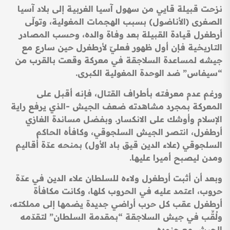
نزحت قبيلة قايي من سهول آسيا الغربية إلى بلاد آسيا
الصغرى (الأناضول) بسبب الهجمات المغولية، وتولّى
أرطغرل قيادة القبيلة بعد وفاة والده، وحسب المصادر
التاريخية فإن أول ظهور فعليّ لأرطغرل حين سارع مع
جيشه لمساعدة السلاجقة في معركة وقعت بالقرب من
“سيفاس” ضد الوحدة المغولية الكبرى.
ورغم عدم معرفته بأطراف القتال، فإنه أقبل على
المعركة بمجرد مشاهدته ضعف الجيش -الذي يرفع راية
الإسلام وأوشك على الانكسار. وبفضل مساندة الغازي
أرطغرل، انتصر الجيش السلجوقي، وكافأه الحاكم
السلجوقي (علاء الدين قيق باد الأول) بمنحه عدّة أقاليم
ومدن ليصبح أميرا عليها.
وبعد أن أثبت أرطغرل ولاءه للسلطان علاء الدين في عدّة
حروب، اعتمد عليه في الحروب كلها، وكانت مكافأة
أرطغرل عقب كل حرب أراضي جديدة يضمها إلى مملكته،
ولُقِّب في جيش السلاجقة “بمقدمة السلطان” لتقدّمه
الجيش مع جنوده.