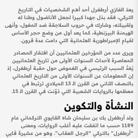
يعدّ الغازي أرطغرل أحد أهم الشخصيات في التاريخ
التركي، فقد بذل جهدا كبيرا لجعل الأناضول وطنا له
ولقبيلته، وشارك في حروب السلاجقة ضد المغول، وأنهى
الهيمنة البيزنطية، كما يعد أول من وضع حجر الأساس
لقيام الإمبراطورية العثمانية التي دامت عدة قرون.
ويرى عدد من المؤرخين العثمانيين أن افتقار المصادر
المعاصرة لأحداث السنوات الأولى من تاريخ العثمانيين
يُعَدُّ السبب الرئيسي في الغموض حول حقبة أرطغرل، إذ
إن المعلومات عن السنوات الأولى من التاريخ العثماني
بالنصف الثاني من القرن الـ 13 الميلادي ترتبط في
معظمها بالروايات الشعبية التي دُوِّنت في القرن الـ 15.
النشأة والتكوين
ولد أرطغرل بك بن سليمان شاه القايوي التركماني عام
1189 حسب ما اتفقت عليه أغلب الروايات، ومعنى
“أرطغرل” بالتركي “الرجل العقاب”. وهو من عشيرة قايي