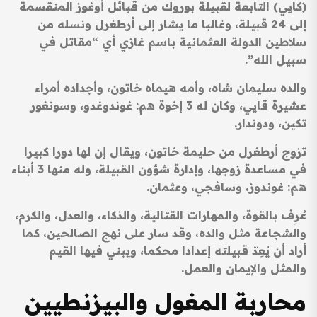
(كايي) التابعة لقبيلة بوروك من قبائل أوغوز المنقسمة
إلى 24 قبيلة، وغالبا ما يشار إلى أرطغرل ونسله من
سلاطين الدولة العثمانية باسم غازي أي “مقاتل في
سبيل الله”.
والده سليمان شاه، وأمه هيماه خاتون، وأجداده أمراء
عشيرة قايي، وكان له 3 إخوة هم: غوندوغدو، وسونغور
تكين، ودوندار.
تزوج أرطغرل من حليمة خاتون، ويقال إن لها دورا كبيرا
في مساعدة زوجها، وإدارة شؤون القبيلة، وله منها 3 أبناء
هم: غوندوز، وسافجي، وعثمان.
عُرِف بالقوة، والمهارات القتالية، والذكاء، والعدل، والكرم،
والشجاعة مثل والده، وقد سار على نهج الصالحين، كما
أراد أن يُعِدّ قبيلته إعدادا محكما، ويبني فيها القيم
والمثل والإيمان والعمل.
محاربة المغول والبيزنطيين