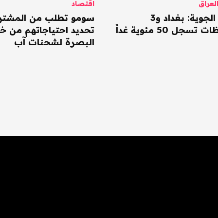
عراق
اقتصاد
الأنواء الجوية: بغداد و3
سومو تطلب من المشتر
سجل 50 مئوية غداً
تحديد احتياجاتهم من خا
البصرة لشحنات آب