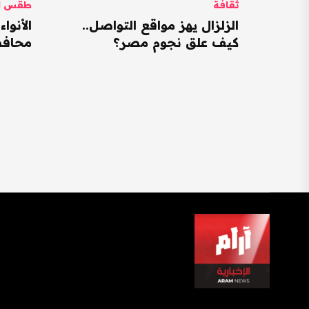
ثقافة
طقس ال
الزلزال يهز مواقع التواصل..
كيف علق نجوم مصر؟
محافظات ت