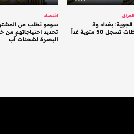
عراق
اقتصاد
الأنواء الجوية: بغداد و3
سومو تطلب من المشتر
سجل 50 مئوية غداً
تحديد احتياجاتهم من خا
البصرة لشحنات آب