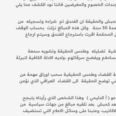
جندات الخصوم والمغرضين فاننا نود الكشف عما يلي
د كمبش والحقيقة ان الفندق تم شراءه وتسجيله من
قبل هيئة استثمار الوقف السني بمبلغ 47 مليار وتم استئجاره من قبل نفس الشركة “ارمادا” وبمبلغ 8 مليار لمدة 30 سنة وكل هذه المبالغ نزلت بحساب الوقف
 المحكمة اقرت باسترجاع الفندق وسيتم ارجاع
داعشية تضليله وطمس الحقيقة وتشويه سمعة
سادهم ويفضح سرقاتهم ،ولديه الادلة الكافية لتبرئة
الطة القضاء وطمس الحقيقية سحب اوراق مهمة من
لتي توضح الحقيقة الى القضاء العراقي الذي نؤمن
عو ( أ الدليمي ) وهذا الشخص الذي رأيناه يتبجح
 سعد كمبش بعد تلقيه مبالغ من جهات سياسية من
اكاذيب، وعتبنا على وسائل الاعلام التي تستضيف