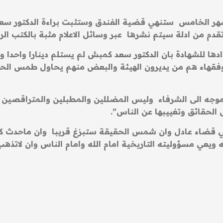
ر الخامس ستنهي قضية الفندق وستثبت براءة الدكتور سعد 
قدم من ادلة سيتم نشرها عبر وسائل الاعلام مثبة بالكتب الر
ا للشهادة بان الدكتور سعد كمبش لم يستلم دينارا واحدا وا
فقهاء هم من يديرون الهيئة والبعض منهم يحاول طمس الحق
 موجه الى الشرفاء وليس المضللين والمطبلين والمتراقصين ا
حقائق وتغييبها عن الناس”.
قي قضاء عادل وان شمس الحقيقة ستبزغ قريبا وان ماحدث ك
 ويعي مسؤوليته التاريخية امام الله وامام الناس وان لاتذه