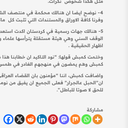
مثل هكذا شخوص نكرات.
4- نوضح ايضا ان هنالك محكمة في منتصف الشه
وفرنا كافة الاوراق والمستندات التي تثبت كل مات
5- هنالك جهات رسمية في كردستان اكدت استعداده
الوقف السني وهي هيئة مستقلة يترأسها علماء و
اظهار الحقيقية .
وختمت كمبش قولها: “نود التاكيد ان خطابنا هذا
كمبش وهم يمضون في منهجهم الغادر في طمس ال
واضافت كمبش، اننا “مؤمنون بان القضاء العرا
ان”الحبل عالجرار” فعلى الجميع ان يفيق من نومه
للحق لا صوتا للباطل”.
مشاركة