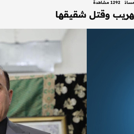
1292 مشاهدة
هريب وقتل شقيقها