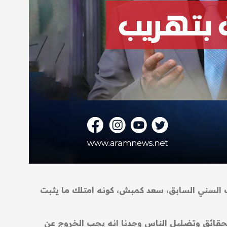
 السني السابق، سعد كمبش، كونه امتلك ما يثبت
حقائق وتضليل الناس وجدنا انه يجب الخروج عن