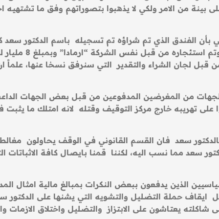
بينة من الامر ولكي لا يذهبوا بتصوراتهم وفق ما تشتهيه ا
ني بأن الفندق الذي تم شراؤه تم تسجيله باسم الدكتور سع
بل لجان الشراء والتقدير التي سنرفق نسخا عنها، علماً ان
ض الجهات من المغرضين المدفوعين من قبل بعض الجهات ال
 على تهريبه خارج مركز التوقيف وقتله لانه امتلك ما يثبت ف
 بالدكتور سعد فان القسم القانوني في الوقف يحاولون مغ
ور سعد مما نسب اليه، لكننا قمنا بايصال كافة الاثباتات ا
ياسيين الذين يدفعون ببعض النكرات بمبالغ مالية امثال المد
ل ايقاف حملة التضليل والتشويه التي يشنها على الدكتور
اكلته يعتاشون على الابتزاز والتضليل واختلاق الازمات وال