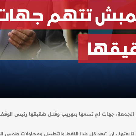
م الجمعة، جهات لم تسمها بتهريب وقتل شقيقها رئيس الوقف
عتها ، ان “بعد كل هذا اللغط والتطبيل ومحاولات طمس ال