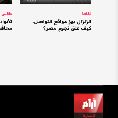
ثقافة
طقس ال
الزلزال يهز مواقع التواصل..
كيف علق نجوم مصر؟
محافظات ت