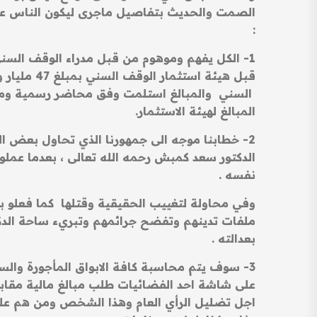
الصمت والحديث بتفاصيل ماجرى ليكون الناس على 
:
1- الكل يفهم وموهوم من قبل مدراء الوقف الس
السني والمبالغ استلمت وفق محاضر رسمية ومن ق
المبالغ لهيئة الاستثمار.
2- خطابنا موجه الى جمهورنا الذي تحاول بع
الدكتور سعد كمبش رحمه الله تعالى ، بعدما عملوا
نفسه .
وفي محاولة لتغييب الحقيقية وقتلها كما فعلو
ملفات تدينهم وتفضح جرائمهم وتبريء ساحة الدكت
بعدالته .
3- سوف يتم محاسبة كافة الابواق المأجورة والس
على شاشة احد الفضائيات طلب مبالغ مالية مقاب
اجل تضليل الرأي العام وهذا الشخص ومن هم على ش