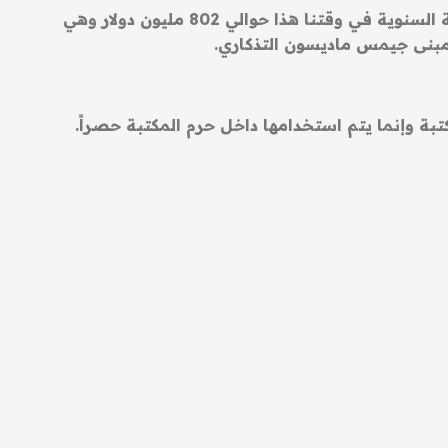
تم افتتاح مكتبة الكونغرس في الرابع والعشرين من شهر أبريل في 1800 أي منذ 223 عاماً. تبلغ ميزانية المكتبة السنوية في وقتنا هذا حوالي 802 مليون دولار وهي