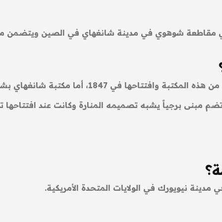
1557 هوايهاي زونغ لو في مقاطعة شوهوي في مدينة شانغهاي في الصين وي
؟
مكتبة شانغهاي بشكلها الحالي فلم يتم افتتاحها حتى 1952.
مة؟