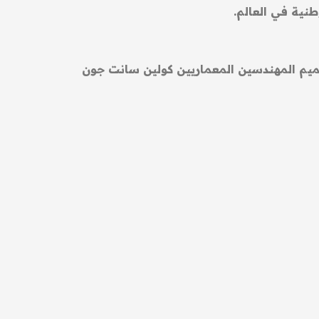
يو عام 1973 أي أن عمرها لا يتجاوز 50 عاماً، والمبنى من تصميم المهندسين المعماريين كولين سانت جون