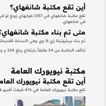
أين تقع مكتبة شانغهاي؟
تقع مكتبة شانغهاي في 
في شانغهاي.
متى تم بناء مكتبة شانغهاي
تم بناء بيبليوتيكا زي كا وي وهي النسخة القديمة من هذه المكتبة وافتتاحها في 1847، أما 
تتألف المكتبة من 24 طابقاً بارتفاع يبلغ 106 م وتضم مبنى برجياً يشبه تصميمه المنارة وكانت عند افتتاحها تضم أكثر من 700,000 مجلداً.
مكتبة نيويورك العامة
أين تقع مكتبة نيويورك العا
تقع مكتبة نيويورك العامة في 476 فيفث أفنيو في مدينة نيويورك في الولايات المتحدة الأمريكية.