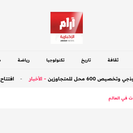
ثقافة
تاريخ
تكنولوجيا
رياضة
م
ن
-
الأخبار
-
افتتاح جسر داقوق على طر
ات في العالم