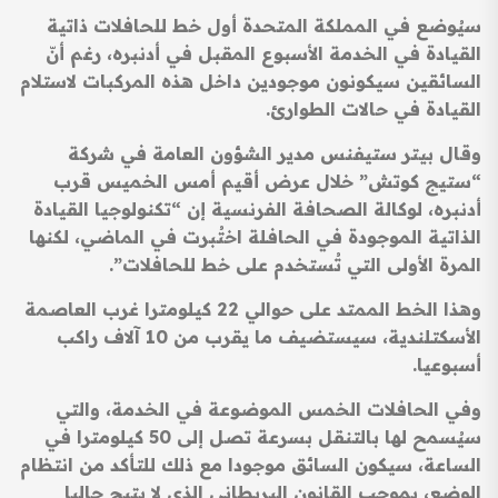
سيُوضع في المملكة المتحدة أول خط للحافلات ذاتية
القيادة في الخدمة الأسبوع المقبل في أدنبره، رغم أنّ
السائقين سيكونون موجودين داخل هذه المركبات لاستلام
القيادة في حالات الطوارئ.
وقال بيتر ستيفنس مدير الشؤون العامة في شركة
“ستيج كوتش” خلال عرض أقيم أمس الخميس قرب
أدنبره، لوكالة الصحافة الفرنسية إن “تكنولوجيا القيادة
الذاتية الموجودة في الحافلة اختُبرت في الماضي، لكنها
المرة الأولى التي تُستخدم على خط للحافلات”.
وهذا الخط الممتد على حوالي 22 كيلومترا غرب العاصمة
الأسكتلندية، سيستضيف ما يقرب من 10 آلاف راكب
أسبوعيا.
وفي الحافلات الخمس الموضوعة في الخدمة، والتي
سيُسمح لها بالتنقل بسرعة تصل إلى 50 كيلومترا في
الساعة، سيكون السائق موجودا مع ذلك للتأكد من انتظام
الوضع، بموجب القانون البريطاني الذي لا يتيح حاليا