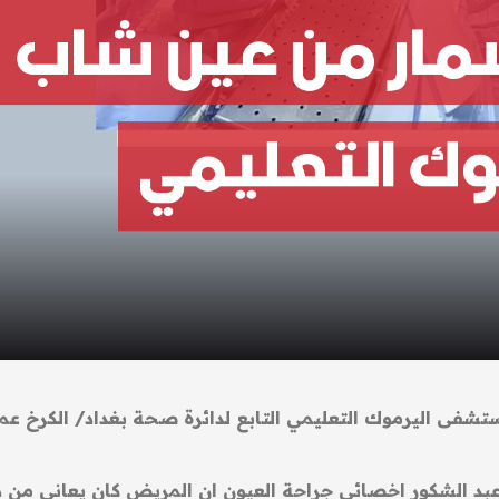
 اليرموك التعليمي التابع لدائرة صحة بغداد/ الكرخ عملي
ه عبد الشكور اخصائي جراحة العيون ان المريض كان يعاني من