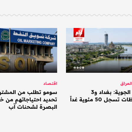
عراق
اقتصاد
الأنواء الجوية: بغداد و3
سومو تطلب من المشتر
سجل 50 مئوية غداً
تحديد احتياجاتهم من خا
البصرة لشحنات آب