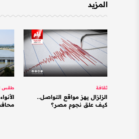
المزيد
ثقافة
طقس ال
الزلزال يهز مواقع التواصل..
كيف علق نجوم مصر؟
محافظات ت