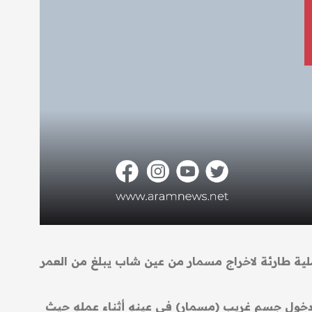
ة طارئة لاخراج مسمار من عين شاب يبلغ من العمر
 دخول جسم غريب (مسمار) في عينهِ أثناء عملهِ حيث