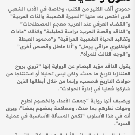
حمودي ألّف الكثير من الكتب، وخاصة في الأدب الشعبي
الذي اختص به، منها “السيرة الشعبية والذات العربية”
و”القضاء العرفي عند العرب: معجم المصطلحات”
و”الناقد وقصة الحرب: دراسة تحليلية” وكذلك “عادات
وتقاليد الحياة الشعبية العراقية” و”محمود العبطة
فولكلوري عراقي يرحل” و”أنا عاطل وقصص أخرى”
و”الوجه الثالث للمرأة”.
يقول الناقد مؤيد البصام عن الرواية إنها “تروي بروح
الفنتازيا تاريخ ما حدث، ولكن ليس تحليلا أو استنتاجا من
حوادث التاريخ فحسب، وإنما من خلال أبطالها الذين
شاركوا فعليا في إدارة الحوادث”.
ويضيف أنها رواية “جمعت الأعداء والخصوم لطرح
وجهات نظرهم بما حدث، ومحاكمة بعضهم بعضا”، ويرى
أنه في هذا الأسلوب “تكمن المسألة الأساسية في عملية
السرد”.