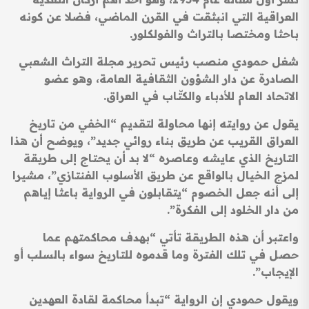
العراقية التي انبثقت في القرن الماضي، فضلا عن كونه
باحثا ومختصا بالتراث والفولكلور.
شغل حمودي منصب رئيس تحرير مجلة التراث الشعبي
الصادرة عن دار الشؤون الثقافية العامة، وهو عضو
الاتحاد العام للأدباء والكتّاب في العراق.
يقول عن روايته إنها محاولة لتقديم “الخفي من تاريخ
العراق القريب عن طريق بناء روائي جديد”، ويوضح أن هذا
التاريخ الذي عايشه وعاصره “لا بد أن يحتاج إلى طريقة
لمزج الخيال بالواقع عن طريق الأسلوب الفنتازي”، مشيرا
إلى أنه جعل الخصوم “يتقابلون في الرواية باعثا إياهم
من دار الخلود إلى الفكرة”.
واعتبر أن هذه الطريقة تأتي “بهدف محاكمتهم عما
حصل في تلك الفترة وما قدموه للتاريخ سواء بالسلب أو
الإيجاب”.
ويقول حمودي إن الرواية “تبدأ محاكمة لقادة العهدين