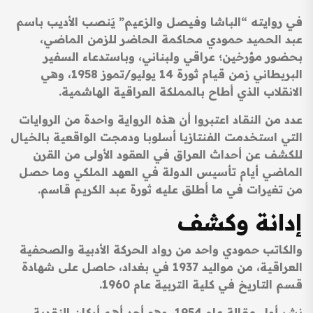
في روايته “الباشا وفيصل والزعيم” يَنصب الأديب باسم
عبد الحميد حمودي محاكمة الحاضر للزمن الماضي،
بحضور مؤرخين؛ عراقي ولبناني، وباستدعاء السفير
البريطاني زمن قيام ثورة 14 يوليو/تموز 1958، وهي
الانقلاب الذي أطاح بالمملكة العراقية الهاشمية.
عدد من النقاد اعتبروا أن هذه الرواية واحدة من الروايات
التي استخدمت الفنتازيا أسلوبا ودمجت الواقعية بالخيال
للكشف عن أحداث العراق في العقود الأولى من القرن
الماضي أيام تأسيس الدولة في العهد الملكي وما حصل
من تغيرات في ما أطلق عليه ثورة عبد الكريم قاسم.
إدانة وكشف
والكاتب حمودي واحد من رواد الحركة الأدبية والصحفية
العراقية، من مواليد 1937 في بغداد، حاصل على شهادة
قسم التاريخ في كلية التربية عام 1960.
نشر أول مقالة عام 1954، وهو أحد أهم أركان النقدية