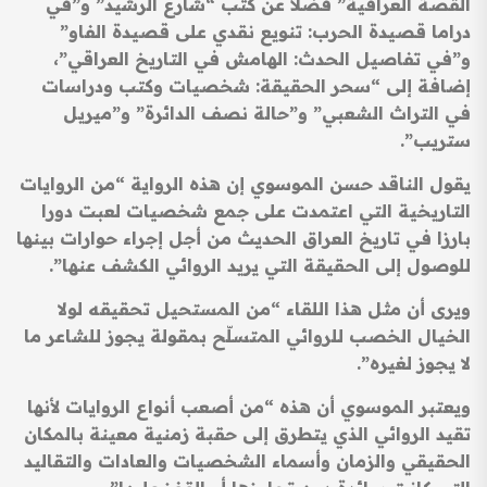
القصة العراقية” فضلا عن كتب “شارع الرشيد” و”في
دراما قصيدة الحرب: تنويع نقدي على قصيدة الفاو”
و”في تفاصيل الحدث: الهامش في التاريخ العراقي”،
إضافة إلى “سحر الحقيقة: شخصيات وكتب ودراسات
في التراث الشعبي” و”حالة نصف الدائرة” و”ميريل
ستريب”.
يقول الناقد حسن الموسوي إن هذه الرواية “من الروايات
التاريخية التي اعتمدت على جمع شخصيات لعبت دورا
بارزا في تاريخ العراق الحديث من أجل إجراء حوارات بينها
للوصول إلى الحقيقة التي يريد الروائي الكشف عنها”.
ويرى أن مثل هذا اللقاء “من المستحيل تحقيقه لولا
الخيال الخصب للروائي المتسلّح بمقولة يجوز للشاعر ما
لا يجوز لغيره”.
ويعتبر الموسوي أن هذه “من أصعب أنواع الروايات لأنها
تقيد الروائي الذي يتطرق إلى حقبة زمنية معينة بالمكان
الحقيقي والزمان وأسماء الشخصيات والعادات والتقاليد