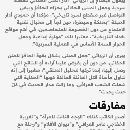
ويقول البصام إن الروائي “أدار المتن الحكائي للقصة
سرديا، وجعل المبنى الحكائي يحرّك الحافز ويبقي
التواصل غير منقطع لسرد تاريخي”، مؤكدا أن حمودي أدار
الحبكة “بحنكة وسيطرة، حين لجأ إلى مخيال تقنية
الاجتماع من دون الخصومة للمتخاصمين، في أهم مواقع
بغداد التاريخية”، معتبرا ذلك “مهارة إبداعية وجعل
الحوار السمة الأساس في العملية السردية”.
ويرى أن الروائي “جعل المبنى يشكل بقوة الحافز للمتن
الحكائي، من دون أن يفرض علينا آراءه أو النتائج التي
وصل إليها، إنما تركها لتحليل المتلقي”، مشيرا إلى إنه
تناول مأساة قتل العائلة المالكة كونها “الحكاية التي
شغلت الشعب العراقي، وما زالت مدار الحديث في كلّ
حدث يحدث”.
مفارقات
أصدر الكاتب كذلك “الوجه الثالث للمرآة” و”تغريبة
الخفاجي عامر العراقي” و”ديوان الأقلام” و”رحلة مع