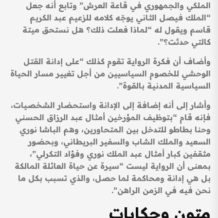
الملكي والجمهوري في قاعة العرش” وتابع أنه جعل
“الملك فيصل الثاني يوجّه كلامه للزعيم عبد الكريم
قاسم ويقول له “لماذا فعلت ذلك؟ هل نستحق ميتة
كالتي حدثت؟”.
وأضاف أن فكرة الرواية تقوم كذلك “على إدانة القتل
الوحشي للخصوم السياسيين من أجل تغيير مسار الحياة
السياسية المدنية بالقوة”.
وأشار إلى أنه إضافة إلى الإدانة واستحضار الشخصيات،
فإنه قام “بتوظيف المؤرخين أمثال عبد الرزاق الحسني
وحنا بطاطو للتدخل بين المتحاورين، وهم الباشا نوري
السعيد والملك الشاب والسفير البريطاني، وبحضور
مثقفين كبار أمثال عبد الملك نوري وفؤاد التكرلي”،
بمعنى أن الرواية ليست “سيرة عن حياة العائلة المالكة
بل هي إدانة ومحاكمة لما حصل، والذي تسبب بكل ما
نحن فيه في الزمن الراهن”.
متون وحكايات