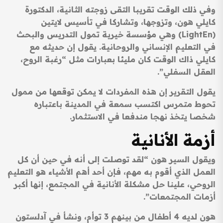
وفي ذلك الوقت تقريبا التقى زوجته الثانية، الدكتورة
كايلي هون، وتزوجها، وتشاركا في تأسيس لايتين
(LightEn) وهي مؤسسة خيرية تمول التدريس والبحث
في التعليم الإنساني والروحانية. يقول إن حديثه مع
كايلي ذاك الوقت كان مليئا بعبارات مثل “رغبة الروح،
العقل السفلي”.
يقول التقرير إن هذه المفردات لا يمكن توقعها من ممول
تحوط متمرس اكتسب سمعة في المدينة باعتباره
شخصا يتخذ نهجا مندفعا في الاستثمار.
أزمة الأنانية
ويقول السير هون “لقد توصلت إلى أنه في حين أن كل
العمل الذي أقوم به مهم، فإن أحد أهم الأشياء هو التعليم
الروحي، علينا حل مشكلة الأنانية في المجتمع، إنها أكبر
أزمات المجتمعات”.
هون لديه 4 أطفال من بينهم 3 توأم، ونشأ في آدلستون