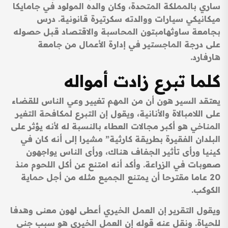
ساري بالمملكة المتحدة، وكان والده المولود في جامايكا
ميكانيكي سيارات ووالدته سكرتيرة قانونية. درس
بجامعة ساوثهامبتون المحاسبة والاقتصاد قبل حصوله
على درجة الماجستير في إدارة الأعمال من جامعة
هارفارد.
كلما تبرع زادت أمواله
يعتقد السير هون أن من المهم تغيير وعي الناس للقضاء
على اللامبالاة والأنانية، ويقول إن التبرع لمكافحة التغير
المناخي هو أكبر مجالات العطاء بالنسبة له لأنه يؤثر على
البلدان الفقيرة بطريقة كارثية” مشيرا إلى أنه كان في
كينيا ورأى تأثير الجفاف هناك، ورأى الناس يواجهون
صعوبات في الزراعة. وأكد أنه امتنع عن أكل اللحوم منذ
20 عاما مقترحا أن يمتنع الجميع مثله من أجل حماية
الكوكب.
ويقول التقرير إن العمل الخيري أعطى لهون معنى وهدفا
للحياة. ونقل عنه قوله إن العمل الخيري هو سبب جني