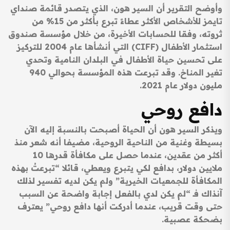
وأوضح التقرير أن السير هون، الذي يتصدر قائمة صنداي
تايمز للأشخاص الأكثر عطاءً تبرع بأكثر من 15% من
ثروته، وفقا للحسابات الأخيرة، من خلال مؤسسة صندوق
استثمار الأطفال (CIFF) التي أنشأها عام 2004 للتركيز
على تحسين حياة الأطفال في البلدان النامية وتحدي
تغير المناخ. وقد تبرعت هذه المؤسسة بحوالي 940
مليون دولار عام 2021.
دافع روحي
ويذكر السير هون أن الحياة أصبحت بالنسبة إليه الآن
بسيطة وغنية من الناحية الروحية، مضيفا أنه شعر منذ
أكثر من عقدين، عندما حصل على مكافأة قدرها 10
ملايين دولار، بدافع لكي يتبرع ويعطي، قائلا “تبرعتُ بهذه
المكافأة للجمعيات الخيرية” ولم يكن لديه تفسير لذلك
آنذاك فـ “لم يكن لدي بالفعل إجابة واضحة عن السبب
حتى وقت قريب، عندما أدركت أنها دافع روحي” يعترف
بضحكة عصبية.