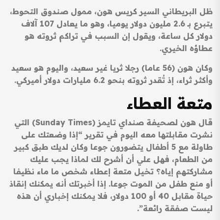
ظل البريطاني السير كريس هون، ممول صندوق التحوط،
يتبرع بـ 2.6 مليون دولار يوميا، وهو ما يعادل 107 آلاف
دولار كل ساعة، ويقول إن السبب في تراكم ثروته هو
عطاؤه الخيري.
وكان هون (56 عاما) رجلا ثريا غير سعيد، واليوم هو سعيد
وأكثر ثراء، إذ تُقدر ثروته بنحو 6.2 مليارات دولار أميركي.
متعة العطاء
قال هون لصحيفة صنداي تايمز (Sunday Times) التي
نشرت مقابلتها معه اليوم في تقرير “إذا وضعتك على
طاولة مع 5 أطفال يتضورون جوعا وكان لديك طبق كبير
من الطعام، فهل علي أن أشرح لك لماذا يجب عليك
مشاركتهم إياه؟ تخيل متعة إعطاء شخص ما ماء نظيفا
أو منع طفل من الموت جوعا. إذا أخبرتك أنه يمكنك إنقاذ
حياة مقابل 40 أو 100 دولار، فلا يمكنك إخباري أن هذه
ليست صفقة رائعة”.