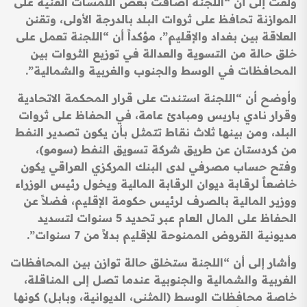
ولفت إلى أن “اللجنة أضافت بعض اللمسات الفنية على
الموازنة تحافظ على ثروات البلد بالدرجة الأولى، وتقنن
العلاقة بين بغداد والإقليم”، مؤكداً أن “اللجنة تعمل على
خلق حالة من التسوية والعدالة في توزيع الثروات بين
المحافظات في الوسط والجنوب والغربية والشمالية”.
وأوضح أن “اللجنة استندت على قرار المحكمة الاتحادية
وقرار نادي باريس ومبادئ عامة، في الحفاظ على ثروات
البلد، ومن بينها ثلاث نقاط تتمثل بأن يكون تصدير النفط
من كردستان عن طريق شركة تسويق النفط (سومو)،
وفتح حساب مصرفي لدى البنك المركزي العراقي يكون
خاضعاً لرقابة ديوان الرقابة المالية ويخول رئيس الوزراء
ووزير المالية بالصرف لرئيس حكومة الإقليم، فضلاً عن
الحفاظ على المال العام عبر تحديد 5 سنوات لتسديد
مديونية القروض الممنوحة للإقليم بدلاً من 7 سنوات”.
وأشار إلى أن “اللجنة ستخلق حالة توازن بين المحافظات
الغربية والشمالية والجنوبية عندما تصل إلى المناقلة،
خاصة محافظات الوسط (المثنى، الديوانية، وبابل) كونها