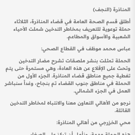
المناذرة (النجف)
أطلق قسم الصحة العامة في قضاء المناذرة، الثلاثاء
حملة توعوية للتعريف بمخاطر التدخين
شملت الأحياء
الشعبية والأسواق والمطاعم.
عباس محمد موظف في القطاع الصحي:
الحملة تمثلت بنشر ملصقات تشرح مضار التدخين
وتحث على الإقلاع عن هذه العادة، وهي
مستمرة حتى يتم
تغطية جميع مناطق قضاء المناذرة. الجزء الأول من
الحملة في مناطق جنوب القضاء تم بنجاح، وغداً سنباشر
العمل في الجزء الشمالي.
نرجو من الأهالي التعاون معنا والانتباه لمخاطر التدخين
القاتلة.
محي الخزرجي من أهالي المناذرة:
هذه الحملة مهمة، ونأمل أن تركز على الصغار