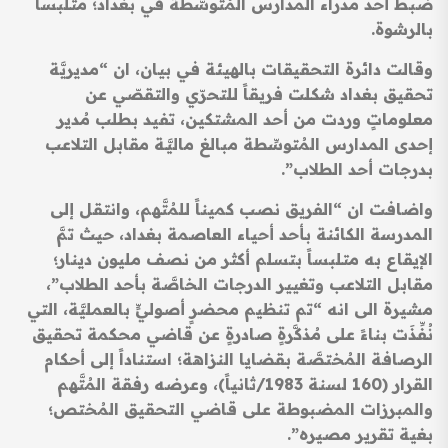
ضبط أحد مدراء المدارس المُتوسّطة في بغداد؛ متلبساً
بالرشوة.
وقالت دائرة التحقيقات بالهيئة في بيان، ان “مديريَّة
تحقيق بغداد شكلت فريقاً للتحرّي والتقصّي عن
معلوماتٍ وردت من أحد المشتكين، تفيد بطلب مُدير
إحدى المدارس المُتوسِّطة مبالغ ماليَّـة مقابل التلاعب
بدرجات أحد الطلاب”.
واضافت ان “الفريق نصب كميناً للمُتَّهم، وانتقل إلى
المدرسة الكائنة بأحد أحياء العاصمة بغداد، حيث تمَّ
الإيقاع به متلبساً بتسلم أكثر من نصف مليون دينار؛
مقابل التلاعب وتغيير الدرجات الخاصَّة بأحد الطلاب”،
مشيرة الى انه “تم تنظيم محضرٍ أصوليٍّ بالعمليَّة، التي
نُفِّذَت بناءً على مُذكَّرةٍ صادرةٍ عن قاضي محكمة تحقيق
الرصافة المُختصَّة بقضايا النزاهة؛ استناداً إلى أحكام
القرار (160 لسنة 1983/ثانياً)، وعرضه رفقة المُتَّهم
والمبرزات المضبوطة على قاضي التحقيق المُختص؛
بغية تقرير مصيره”.