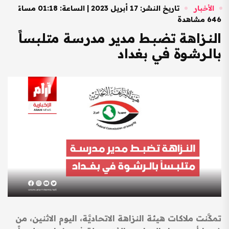
الأخبار
تاريخ النشر: 17 أبريل 2023 | الساعة: 01:18 مساءً
646 مشاهدة
النـزاهة تضبـط مدير مدرسـة متلبـساً
بالـرشـوة في بغداد
تمكَّنت ملاكات هيئة النزاهة الاتحاديَّة، اليوم الاثنين، من