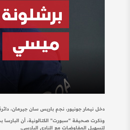
دخل نيمار جونيور، نجم باريس سان جيرمان، دائرة
وذكرت صحيفة “سبورت” الكتالونية، أن البارسا بح
لتسهيل المفاوضات مع النادي البارسي.