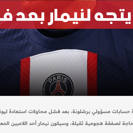
 حسابات مسؤولي برشلونة، بعد فشل محاولات استعادة ليونيل
اجة لصفقة هجومية ثقيلة، وسيكون نيمار أحد اللاعبين المع