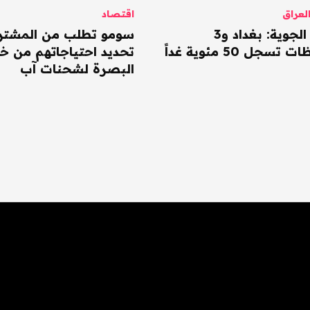
عراق
اقتصاد
الأنواء الجوية: بغداد و3
سومو تطلب من المشتر
سجل 50 مئوية غداً
تحديد احتياجاتهم من خا
البصرة لشحنات آب