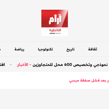
ثقافة
تاريخ
تكنولوجيا
رياضة
م
ل للمتجاوزين
-
الأخبار
-
افتتاح جسر داق
مار بعد فشل صفقة ميسي