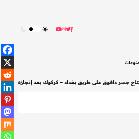
نوعات
وق على طريق بغداد – كركوك بعد إنجازه خلال 200 يوم
-
ال