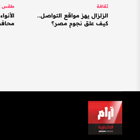
ثقافة
طقس ال
الزلزال يهز مواقع التواصل..
كيف علق نجوم مصر؟
محافظات ت