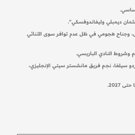
أساسي.
عثمان ديمبلي وليفاندوفسكي”.
، وجناح هجومي في ظل عدم توافر سوى الثنائي
ردو سيلفا، نجم فريق مانشستر سيتي الإنجليزي،