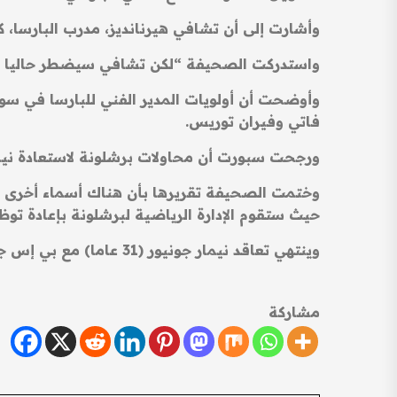
وأشارت إلى أن تشافي هيرنانديز، مدرب البارسا، 
واستدركت الصحيفة “لكن تشافي سيضطر حاليا للتف
وأوضحت أن أولويات المدير الفني للبارسا في س
فاتي وفيران توريس.
ورجحت سبورت أن محاولات برشلونة لاستعادة نيمار بعد 6 سنوات من رحيله ستكون معقدة بسبب راتبه الضخم وشروط 
وختمت الصحيفة تقريرها بأن هناك أسماء أخرى معر
حيث ستقوم الإدارة الرياضية لبرشلونة بإعادة 
وينتهي تعاقد نيمار جونيور (31 عاما) مع بي إس جي في صيف 2025، وأكدت تقارير وجود بند يمد التعاقد تلقائيا حتى 2027.
مشاركة