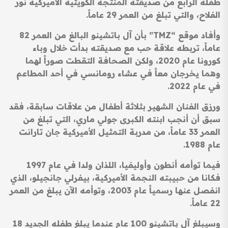
طفله الرابع من صديقته المنتجة الكويتية الأميركية نور
الفلاح، والتي تبلغ من العمر 29 عاماً.
وأفاد موقع “TMZ” بأن آل باتشينو البالغ من العمر 82
عاماً، تربطه علاقة حب مع صديقته بدأت خلال وباء
كورونا عام 2020، ولكن الصحافة التقطت صوراً لهما
وهما يخرجان معاً في عشاء رومانسي في أحد المطاعم
في عام 2022.
ورزق الفنان الشهير بثلاثة أطفال من علاقات سابقة، فقد
سبق أن أنجب ابنته الكبرى جولي ماري، التي تبلغ من
العمر 33 عاماً، من مدربة التمثيل الأميركية جان تارانت
عام 1988.
فيما توأمه أنطون وأوليفيا، اللذان ولدا في عام 1997
فكانا من حبيبته النجمة الأميركية، بيفرلي جانجيلو، الذي
انفصل عنها رسمياً عام 2003، وتوأمه الآن يبلغ من العمر
22 عاماً.
وسيبلغ آل باتشينو 100 عام عندما يبلغ طفله الجديد 18