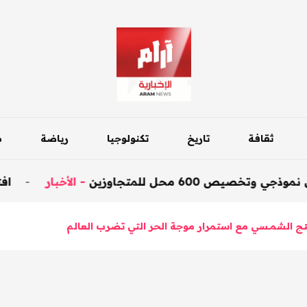
ثقافة
تاريخ
تكنولوجيا
رياضة
م
 للمتجاوزين
-
الأخبار
-
افتتاح جسر داقو
هــج الشمــسي مع استمرار موجة الحر التي تضرب العالم