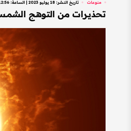
منوعات
تاريخ النشر: 18 يوليو 2023 | الساعة: 12:56 مساءً
تحذيــرات من التوهــج الشم