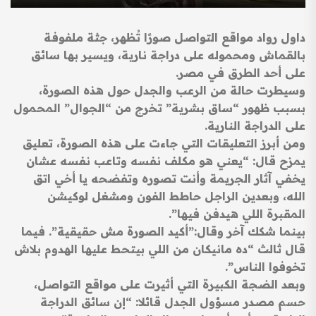
داول رواد مواقع التواصل صورًا تُظهر، جثة ملفوفة
بالقماش ومحموله على دراجة نارية، ويسير بها سائق
على أحد الطرق في مصر.
وسيطرت حالة من الرعب والجدل حول هذه الصورة،
بسبب ظهور “ساق بشرية” تخرج من “الجوال” المحمول
على الدراجة النارية.
ومن أبرز التعليقات التي جاءت على هذه الصورة، تعليق
يمزح قال: “يعني هو مكلف نفسه وتاعب نفسه عشان
يخفي آثار الجريمة وأنت تصوره وتفضحه يا أخي اتق
الله، وبعدين الراجل حاطط الفون ومشغل لوكيشن
المقبرة اللي هيدفن فيها”.
بينما شكك آخر وقال:”أكيد الصورة مش حقيقية”. فيما
قال ثالث “ده مانيكان من اللي بيتحط عليها الهدوم بلاش
تخوفوا الناس”.
وبعد الضجة الكبيرة التي أثيرت على مواقع التواصل،
حسم مصدر مسؤول الجدل قائلا: “إن سائق الدراجة