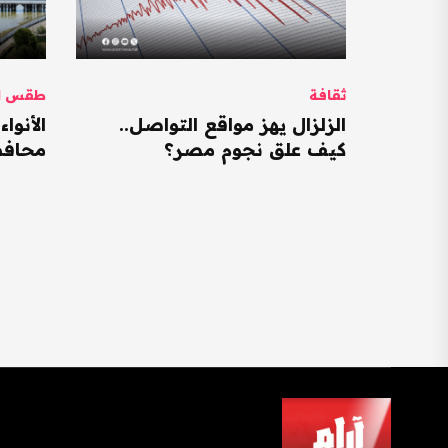
ثقافة
طقس ال
الزلزال يهز مواقع التواصل..
كيف علق نجوم مصر؟
محافظات ت