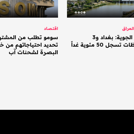
عراق
اقتصاد
الأنواء الجوية: بغداد و3
سومو تطلب من المشتر
سجل 50 مئوية غداً
تحديد احتياجاتهم من خا
البصرة لشحنات آب