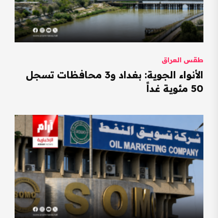
طقس العراق
الأنواء الجوية: بغداد و3 محافظات تسجل
50 مئوية غداً