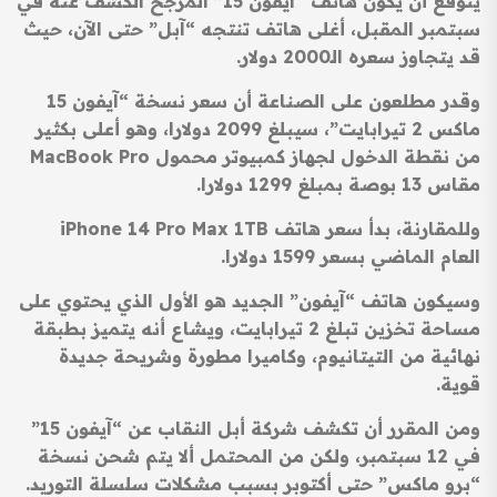
يتوقع أن يكون هاتف “آيفون 15” المرجح الكشف عنه في
سبتمبر المقبل، أغلى هاتف تنتجه “آبل” حتى الآن، حيث
قد يتجاوز سعره الـ2000 دولار.
وقدر مطلعون على الصناعة أن سعر نسخة “آيفون 15
ماكس 2 تيرابايت”، سيبلغ 2099 دولارا، وهو أعلى بكثير
من نقطة الدخول لجهاز كمبيوتر محمول MacBook Pro
مقاس 13 بوصة بمبلغ 1299 دولارا.
وللمقارنة، بدأ سعر هاتف iPhone 14 Pro Max 1TB
العام الماضي بسعر 1599 دولارا.
وسيكون هاتف “آيفون” الجديد هو الأول الذي يحتوي على
مساحة تخزين تبلغ 2 تيرابايت، ويشاع أنه يتميز بطبقة
نهائية من التيتانيوم، وكاميرا مطورة وشريحة جديدة
قوية.
ومن المقرر أن تكشف شركة أبل النقاب عن “آيفون 15”
في 12 سبتمبر، ولكن من المحتمل ألا يتم شحن نسخة
“برو ماكس” حتى أكتوبر بسبب مشكلات سلسلة التوريد.