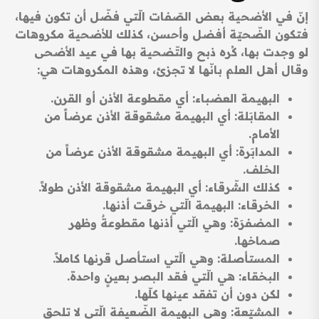
إنّ في الأضحية بعض الصّفات الّتي فضّل أن تكون فيها،
فتكون الضّحيّة أفضل وأحسن، كذلك للأضحية مكروهات
لو وجدت بها، كُره ذبح والتّضحية بها في عيد الأضحى
وقال أهل العلم بانّها لا تجزئ، وهذه المكروهات هي:
البهيمة العضباء: أي مقطوعة الأذن أو القرن.
المقابَلة: أي البهيمة مشقوقة الأذن عرضاً من
الأمام.
المدابَرة: أي البهيمة مشقوقة الأذن عرضاً من
الخلف.
كذلك الشّرقاء: أي البهيمة مشقوقة الأذن طولاً.
الخرقاء: البهيمة الّتي خرقت أذنها.
المصْفرَة: وهي الّتي أذنها مقطوعةٌ وظهر
صماخها.
المستأصلة: وهي الّتي استأصل قرنها كاملاً.
البخقاء: هي الّتي فقد البصر بعينٍ واحدة.
لكن دون أن تفقد عينها كلّها.
المشيّعة: وهي البهيمة الضّعيفة الّتي لا تلحق