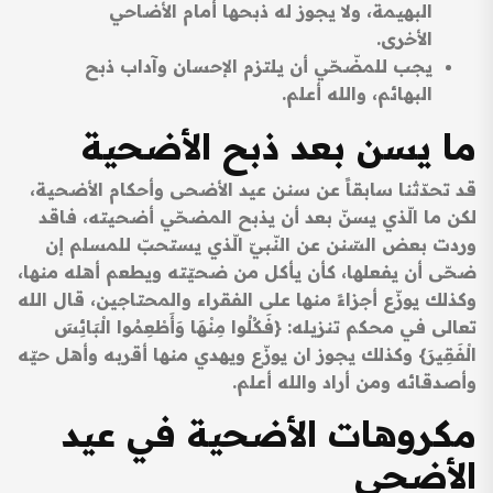
البهيمة، ولا يجوز له ذبحها أمام الأضاحي
الأخرى.
يجب للمضّحّي أن يلتزم الإحسان وآداب ذبح
البهائم، والله أعلم.
ما يسن بعد ذبح الأضحية
قد تحدّثنا سابقاً عن سنن عيد الأضحى وأحكام الأضحية،
لكن ما الّذي يسنّ بعد أن يذبح المضحّي أضحيته، فاقد
وردت بعض السّنن عن النّبيّ الّذي يستحبّ للمسلم إن
ضحّى أن يفعلها، كأن يأكل من ضحيّته ويطعم أهله منها،
وكذلك يوزّع أجزاءً منها على الفقراء والمحتاجين، قال الله
تعالى في محكم تنزيله: {فَكُلُوا مِنْهَا وَأَطْعِمُوا الْبَائِسَ
الْفَقِيرَ} وكذلك يجوز ان يوزّع ويهدي منها أقربه وأهل حيّه
وأصدقائه ومن أراد والله أعلم.
مكروهات الأضحية في عيد
الأضحى