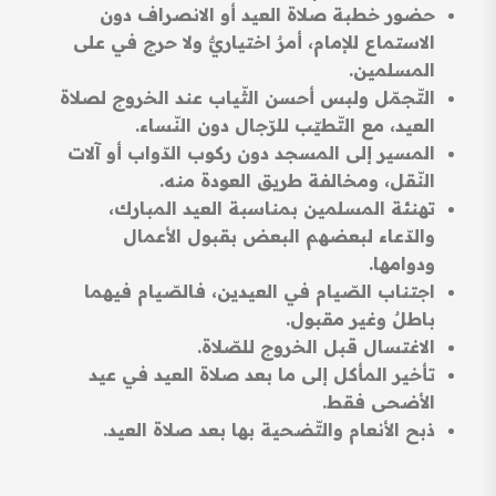
حضور خطبة صلاة العيد أو الانصراف دون
الاستماع للإمام، أمرٌ اختياريٌّ ولا حرج في على
المسلمين.
التّجمّل ولبس أحسن الثّياب عند الخروج لصلاة
العيد، مع التّطيّب للرّجال دون النّساء.
المسير إلى المسجد دون ركوب الدّواب أو آلات
النّقل، ومخالفة طريق العودة منه.
تهنئة المسلمين بمناسبة العيد المبارك،
والدّعاء لبعضهم البعض بقبول الأعمال
ودوامها.
اجتناب الصّيام في العيدين، فالصّيام فيهما
باطلٌ وغير مقبول.
الاغتسال قبل الخروج للصّلاة.
تأخير المأكل إلى ما بعد صلاة العيد في عيد
الأضحى فقط.
ذبح الأنعام والتّضحية بها بعد صلاة العيد.