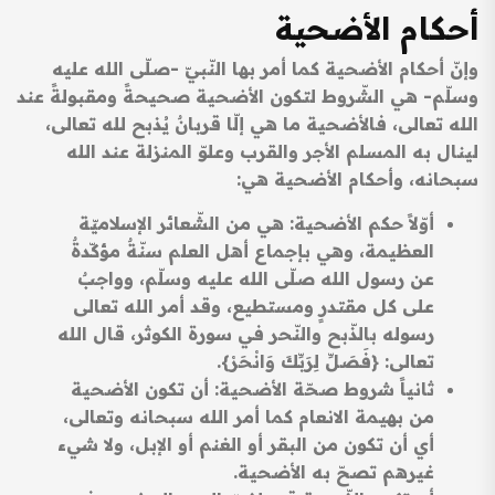
أحكام الأضحية
وإنّ أحكام الأضحية كما أمر بها النّبيّ -صلّى الله عليه
وسلّم- هي الشّروط لتكون الأضحية صحيحةً ومقبولةً عند
الله تعالى، فالأضحية ما هي إلّا قربانٌ يُذبح لله تعالى،
لينال به المسلم الأجر والقرب وعلوّ المنزلة عند الله
سبحانه، وأحكام الأضحية هي:
أوّلاً حكم الأضحية: هي من الشّعائر الإسلاميّة
العظيمة، وهي بإجماع أهل العلم سنّةٌ مؤكّدةٌ
عن رسول الله صلّى الله عليه وسلّم، وواجبٌ
على كل مقتدرٍ ومستطيع، وقد أمر الله تعالى
رسوله بالذّبح والنّحر في سورة الكوثر، قال الله
تعالى: {فَصَلِّ لِرَبِّكَ وَانْحَرْ}.
ثانياً شروط صحّة الأضحية: أن تكون الأضحية
من بهيمة الانعام كما أمر الله سبحانه وتعالى،
أي أن تكون من البقر أو الغنم أو الإبل، ولا شيء
غيرهم تصحّ به الأضحية.