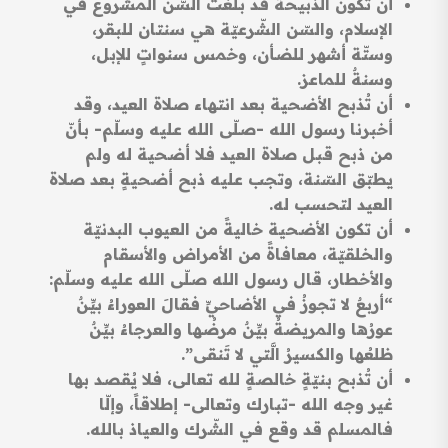
أن تكون الذّبيحة قد بلغت السّن المشروع في
الإسلام، والسّن الشّرعيّة هي سنتان للبقر،
وستّة أشهر للضأن، وخمس سنواتٍ للإبل،
وسنةٌ للماعز.
أن تُذبح الأضحية بعد انتهاء صلاة العيد، وقد
أخبرنا رسول الله -صلّى الله عليه وسلّم- بأنّ
من ذبح قبل صلاة العيد فلا أضحية له ولم
يطبّق السّنة، وتجب عليه ذبح أضحيةٍ بعد صلاة
العيد لتحسب له.
أن تكون الأضحية خاليةً من العيوب البدنيّة
والخلقيّة، معافاةً من الأمراض والأسقام
والأخطار، قال رسول الله صلّى الله عليه وسلّم:
“أربعٌ لا تجوزُ في الأضاحيِّ فقالَ العوراءُ بيِّنٌ
عورُها والمريضةُ بيِّنٌ مرضُها والعرجاءُ بيِّنٌ
ظلعُها والكسيرُ الَّتي لا تَنقى”.
أن تُذبح بنيّةٍ خالصةٍ لله تعالى، فلا يُقصد بها
غير وجه الله -تبارك وتعالى- إطلاقاً، وإلّا
فالمسلم قد وقع في الشّرك والعياذ بالله.