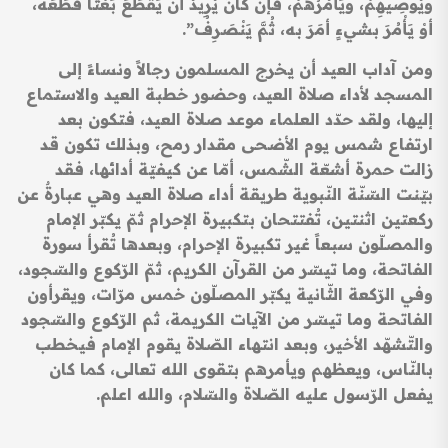
ويُوصِيهِمْ، ويَأْمُرُهُمْ، فإنْ كانَ يُرِيدُ أنْ يَقْطَعَ بَعْثًا قَطَعَهُ،
أوْ يَأْمُرَ بشيءٍ أمَرَ به، ثُمَّ يَنْصَرِفُ”.
ومن آداب العيد أن يخرج المسلمون رجالاً ونساءً إلى
المسجد لأداء صلاة العيد، وحضور خطبة العيد والاستماع
إليها، ولقد حدّد العلماء موعد صلاة العيد، فتكون بعد
ارتفاع شمس يوم الأضحى مقدار رمح، وبذلك تكون قد
زالت حمرة أشعّة الشّمس، أمّا عن كيفيّة أدائها، فقد
بيّنت السّنّة النّبوية طريقة أداء صلاة العيد وهي عبارةٌ عن
ركعتين اثنتين، تُفتتحان بتكبيرة الإحرام ثمّ يكبّر الإمام
والمصلّون سبعاً غير تكبيرة الإحرام، وبعدها تُقرأ سورة
الفاتحة، وما تيسّر من القرآن الكريم، ثمّ الرّكوع والسّجود،
وفي الرّكعة الثّانية يكبّر المصلّون خمس مرّات، ويقرأون
الفاتحة وما تيسّر من الآيات الكريمة، ثم الرّكوع والسّجود
والتّشهّد الأخير، وبعد انتهاء الصّلاة يقوم الإمام فيخطب
بالنّاس، ويعظهم ويأمرهم بتقوى الله تعالى، كما كان
يفعل الرّسول عليه الصّلاة والسّلام، والله اعلم.