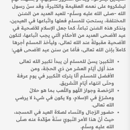
ليشكروه على نعمه العظيمة والكثيرة، وقد سنّ رسول
الله -صلى الله عليه وسلّم- للعيد العديد من السّنن
المختلفة، يستحبّ للمسلم فعلها واتّباعها في العيدين،
ونذكر هذه السّنن تباعاً، كما جعل الإسلام للأضحية في
عيد الأضحى العديد من الأحكام الّتي يجب اتّباعها، لتكون
الأضحية مقبولةً عند الله تعالى، وليأخذ المسلم أجرها
كاملاً بإذن الله تعالى، فأمّا عن سنن عيد الأضحى فهي:
التّكبير: يسنّ للمسلم أن يبدأ تكبير الله تعالى
منذ أوّل أيّام العشر من ذي الحجّة، ومن
الأفضل للمسلم ألّا يترك التّكبير في يوم عرفة
وحتّى انتهاء أيّام التّشريق.
الرّخصة وجواز اللّهو واللّعب بما هو حلالٌ
ومشرّعٌ في الإسلام، ولا يكون في شيءٌ لا يرضي
الله تعالى.
حضور الرّجال والنّساء لصلاة العيد في المسجد،
حيث أنّ هذا الأمر النّبويّ سنّةٌ مؤكّدة عنه صلّى
الله عليه وسلّم.