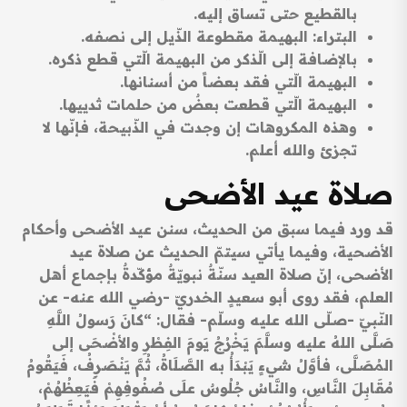
بالقطيع حتى تساق إليه.
البتراء: البهيمة مقطوعة الذّيل إلى نصفه.
بالإضافة إلى الّذكر من البهيمة الّتي قطع ذكره.
البهيمة الّتي فقد بعضاً من أسنانها.
البهيمة الّتي قطعت بعضٌ من حلمات ثدييها.
وهذه المكروهات إن وجدت في الذّبيحة، فإنّها لا
تجزئ والله أعلم.
صلاة عيد الأضحى
قد ورد فيما سبق من الحديث، سنن عيد الأضحى وأحكام
الأضحية، وفيما يأتي سيتمّ الحديث عن صلاة عيد
الأضحى، إنّ صلاة العيد سنّةٌ نبويّةٌ مؤكّدةٌ بإجماع أهل
العلم، فقد روى أبو سعيدٍ الخدريّ -رضي الله عنه- عن
النّبيّ -صلّى الله عليه وسلّم- فقال: “كانَ رَسولُ اللَّهِ
صَلَّى اللهُ عليه وسلَّمَ يَخْرُجُ يَومَ الفِطْرِ والأضْحَى إلى
المُصَلَّى، فأوَّلُ شيءٍ يَبْدَأُ به الصَّلَاةُ، ثُمَّ يَنْصَرِفُ، فَيَقُومُ
مُقَابِلَ النَّاسِ، والنَّاسُ جُلُوسٌ علَى صُفُوفِهِمْ فَيَعِظُهُمْ،