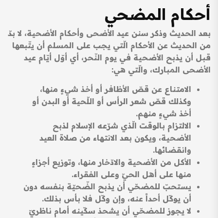
أحكام المضحي
بعد الحديث وذكر سنن عيد الأضحى وأحكام الأضحية، لا بدّ
من الحديث عن الأحكام الّتي يجب على المسلم أن يتّبعها
قبل أن يذبح الأضحية في يوم النّحر، أي أوّل أيّام عيد
الأضحى المبارك، والّتي هي:
الامتناع عن قصّ الأظافر أو أخذ شيءٍ منها،
وكذلك قصّ شعر الرأس أو اللّحية أو البدن أو
أخذ شيءٍ منهم.
الالتزام بالوقت الّذي شرّعه الإسلام لذبح
الأضحية، ويكون بعد الانتهاء من صلاة العيد
وانقضائها.
الأكل من الأضحية والادّخار منها، وتوزيع أجزاءٍ
منها على أهل الحيّ وعلى الفقراء.
يستحبّ للمضحّي أن يذبح الضّحيّة بنفسه دون
أن يوكّل أحداً عنه، وإن وكّل فلا بأس بذلك.
لا يجوز للمضحّي أن يشحذ سكّينه أمام ناظريّ