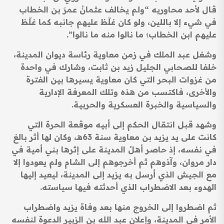
قال لأحد محاوريه “ولم يخالف عثمانُ عمرَ بن الخطاب
في شيء إلا باللين، ولو كان غلّظ عليهم جانبه كما غلّظ
عليهم ابن الخطاب؛ ما نالوا منه ما نالوا”.
وشغل عبد الملك في زمن معاوية رئاسة ديوان المدينة،
خلفا للصحابي الجليل زيد بن ثابت، وشارك في واحدة
من غزوات البحر التي كان معاوية يسيرها بين الفترة
والأخرى، فاكتسب من هذه وتلك المعرفة الإدارية
والسياسية والخبرة العسكرية والحربية.
وشهد قبل انتقال الحكم إلى أبيه موقعة الحرة التي
كانت على يد يزيد بن معاوية سنة 63هـ، وكان لها أثر بالغ
في نفسه، إذ حاصر أهلُ المدينة على إثرها بني أمية في
دار مروان، وآذوهم ثم أخرجوهم إلى الشام ولم يعودوا إلا
مع الجيش الذي أرسل به يزيد إلى المدينة، ليعيد إليها
الهدوء بعد الاضطراب الذي أحدثته فيها سياسته.
ثم اضطروا إلى الخروج منها بعد وفاة يزيد واضطراب
الأمر في المدينة، وإعلان عبد الله بن الزبير الدعوة لنفسه