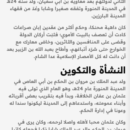
الثاني لدولتهم بعد معاوية بن أبي سفيان، ولد سنة 24هـ
في المدينة المنورة وتفقه صغيرا وشابا وعُدّ من فقهاء
المدينة البارزين.
كان داهية محنكا، وحكم أكثر من عقدين إبان صراعات
كادت أن تعصف بالبيت الأموي؛ فثبّت أركان الدولة
وقضى على المنافسين والثائرين، وخاض معارك مع
الخوارج حتى شرّد أتباعَهم، وأطاح بعبد الله بن الزبير بعد
أن دانت له كل الأمصار الإسلامية عدا الشام.
النشأة والتكوين
ولد عبد الملك بن مروان بن الحكم بن أبي العاص في
المدينة المنورة عام 24هـ، وهو العام الذي تولى فيه
عثمان بن عفان الخلافة، وبدأ فيه بتقريب بعض أقربائه
وأبناء عمومته، واستدعاهم إلى المدينة ليكونوا سندا له
وعونا في إدارة الحكم.
وكان عثمان محبا لأهله واصلا لرحمه، وكان يرى في
مروان بن الحكم والد عبد الملك شابا ذكيا فجعله كاتبا