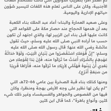
ثم أصدر أمرا بتعريب الدواوين التي كانت تستخدم اللغات
الأجنبية، وكان على الناس تعلم هذه اللغات لتيسير شؤون
حياتهم الإدارية واليومية.
وعلى صعيد العمارة والبناء؛ أعاد عبد الملك بناء الكعبة
بعد أن هدمها الحجاج عند حصار مكة على القواعد التي
كانت عليها قبل بناء ابن الزبير لها، والذي اجتهد أن تكون
حسب ما أراده النبي صلى الله عليه وسلم، حيث تقول
عائشة رضي الله عنها: قال رسول الله صلى الله عليه
وسلم: “إِنَّ قَوْمَكِ اسْتَقْصَرُوا من بُنْيَانِ الْبَيْتِ، وَلَوْلاَ حَدَاثَةُ
عَهْدِهِمْ بِالشِّرْكِ أَعَدْتُ ما تَرَكُوا منه، فَإِنْ بَدَا لِقَوْمِكِ من
بَعْدِي أَنْ يَبْنُوهُ فَهَلُمِّي لأِرِيَكِ ما تَرَكُوا منه، فَأَرَاهَا قَرِيبًا
من سَبْعَةِ أَذْرُع).
ومنها كذلك بناء قبة الصخرة بين عامي 66-72هـ، التي
“لم يكن لها نظير على وجه الأرض بهجة ومنظرا، وكان
فيها من الفصوص والجواهر والفسيفساء وغير ذلك شيء
كثير، وأنواع باهرة”، كما قال ابن كثير.