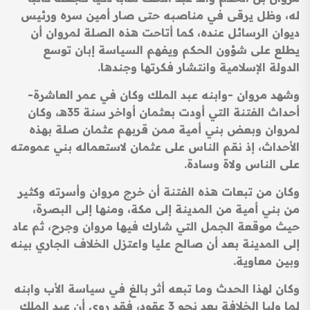
له، وظل يرقى في مناصبه حتى صار أمين سره ورئيس
ديوان الرسائل عنده، كما أتاحت هذه الصلة لمروان أن
يطلع على شؤون الحكم ويفهم السياسة إبان توسع
الدولة الإسلامية وانتشار فكرتها وجندها.
وشهد مروان -وابنه عبد الملك وكان في عمر العاشرة-
أحداث الفتنة التي أودت بعثمان أواخر سنة 35هـ، وكان
لمروان وبعض بني أمية ممن قربهم عثمان صلة بهذه
الأحداث، إذ نقم الناس على عثمان لاستعماله بني عمومته
على الناس ولاة وسادة.
وكان من تبعات هذه الفتنة أن خرج مروان وأسرته وكثير
من بني أمية من المدينة إلى مكة، ومنها إلى البصرة،
حيث موقعة الجمل التي شارك فيها مروان وجرح، ثم عاد
إلى المدينة بعد أن صالح عليا واعتزل الخلاف الجاري بينه
وبين معاوية.
وكان لهذا الحدث وما تبعه أثر بالغ في سياسة الأب وابنه
لما وليا الخلافة بعد نحو 3 عقود، فقد روي أن عبد الملك