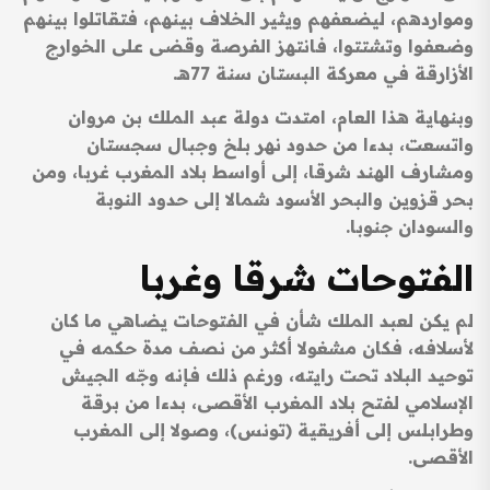
ومواردهم، ليضعفهم ويثير الخلاف بينهم، فتقاتلوا بينهم
وضعفوا وتشتتوا، فانتهز الفرصة وقضى على الخوارج
الأزارقة في معركة البستان سنة 77هـ.
وبنهاية هذا العام، امتدت دولة عبد الملك بن مروان
واتسعت، بدءا من حدود نهر بلخ وجبال سجستان
ومشارف الهند شرقا، إلى أواسط بلاد المغرب غربا، ومن
بحر قزوين والبحر الأسود شمالا إلى حدود النوبة
والسودان جنوبا.
الفتوحات شرقا وغربا
لم يكن لعبد الملك شأن في الفتوحات يضاهي ما كان
لأسلافه، فكان مشغولا أكثر من نصف مدة حكمه في
توحيد البلاد تحت رايته، ورغم ذلك فإنه وجّه الجيش
الإسلامي لفتح بلاد المغرب الأقصى، بدءا من برقة
وطرابلس إلى أفريقية (تونس)، وصولا إلى المغرب
الأقصى.