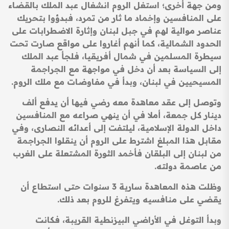
ومن جهة أخرى؛ استغل الروم انشغال عبد الملك بالقضاء
على المنافسين وإخماد ما ثار من تمرد، فبدؤوا بتحريك
عناصر موالية لهم في جبل لبنان وإثارة الاضطرابات على
الحدود الشمالية، كما أنهم أغاروا على مواقع صارت تحت
سيطرة المسلمين في شمال أفريقيا، فلجأ عبد الملك
إلى السياسة بعد أن دخل في مواجهة مع الجراجمة
المسيحيين في لبنان، وبدأ في مفاوضات مع ملك الروم.
وتوصل إلى عقد معاهدة معه رضي فيها أن يدفع ألف
دينار كل جمعة، أملا في أن ينهي صراعه مع المنافسين
داخل الدولة الإسلامية، ليلتفت إلى أعدائه النصارى، وفي
مقابل هذا المبلغ اشترط على الروم أن ينقلوا الجراجمة
من لبنان إلى البلقان فأخمد الثورة المشتعلة على الغرب
من عاصمة دولته.
وظلت هذه المعاهدة سارية 3 سنوات حتى استطاع أن
يقضي على منافسيه ويتفرغ للروم بعد ذلك.
وبدأ التوغل في الأراضي البيزنطية القريبة، فكانت