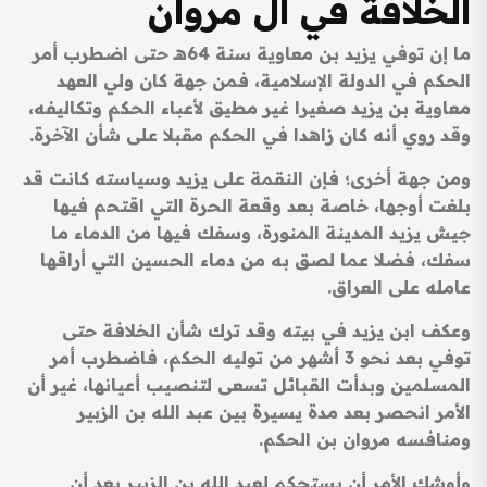
الخلافة في آل مروان
ما إن توفي يزيد بن معاوية سنة 64هـ حتى اضطرب أمر
الحكم في الدولة الإسلامية، فمن جهة كان ولي العهد
معاوية بن يزيد صغيرا غير مطيق لأعباء الحكم وتكاليفه،
وقد روي أنه كان زاهدا في الحكم مقبلا على شأن الآخرة.
ومن جهة أخرى؛ فإن النقمة على يزيد وسياسته كانت قد
بلغت أوجها، خاصة بعد وقعة الحرة التي اقتحم فيها
جيش يزيد المدينة المنورة، وسفك فيها من الدماء ما
سفك، فضلا عما لصق به من دماء الحسين التي أراقها
عامله على العراق.
وعكف ابن يزيد في بيته وقد ترك شأن الخلافة حتى
توفي بعد نحو 3 أشهر من توليه الحكم، فاضطرب أمر
المسلمين وبدأت القبائل تسعى لتنصيب أعيانها، غير أن
الأمر انحصر بعد مدة يسيرة بين عبد الله بن الزبير
ومنافسه مروان بن الحكم.
وأوشك الأمر أن يستحكم لعبد الله بن الزبير بعد أن