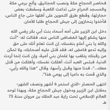
فحاصر الحجاج مكة ونصب المجانيق، وألح برمي مكة
والمسجد الحرام حتى تداعت الكعبة وسقطت بعض
حجارتها، وقطع طرق التموين على أهلها حتى جاع الناس،
فأخذوا ينحازون إلى جيش الحجاج طلبا للأمان.
دخل ابن الزبير على أمه أسماء بنت أبي بكر رضي الله
عنها يشكو إليها انفضاض الناس عنه، فقالت له: “أنت
والله يا بني أعلم بنفسك، إن كنت تعلم أنك على حق
وإليه تدعو فامضِ له، فقد قتل عليه أصحابك، ولا تمكّن
من رقبتك يتلعّب بها غلمان بني أمية، وإن كنت إنما أردت
الدنيا، فبئس العبد أنت، أهلكت نفسك، وأهلكت من قتل
معك…”، فدنا منها وقبل رأسها، وقال “هذا والله رأيي،
والذي قمت به داعيا إلى يومي هذا”.
انتهى الحصار -الذي استمر 6 أشهر ونصف الشهر-
بمقتل ابن الزبير ودخول جيش الحجاج مكة، وبهذا توحد
العالم الإسلامي تحت راية عبد الملك بن مروان سنة 73
هـ.