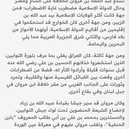
تسلم عبد الملك بن مروان الخلافة على الشام ومصر
وحال الدولة الإسلامية مضطرب غاية الاضطراب؛ فمن
جهة كانت أكثر الولايات الإسلامية بيد عبد الله بن
الزبير، ومن جهة أخرى كان الخوارج قد استحكموا في
إقليمين من أقاليم الدولة الإسلامية: أولهما الأحواز من
بلاد فارس، والثاني شرق الجزيرة العربية مما يلي
البحرين واليمامة.
ومن جهة ثالثة، كان العراق يغلي بما عرف بثورة التوابين،
الذين استشعروا خذلانهم الحسين بن علي رضي الله عنه
قبل سنوات قليلة وأرادوا الثأر له، فضلا عن اضطرابات
أخرى وقعت بين القبائل القيسية منها والكلبية، وتمرد
وثورات على الجانب الغربي من مقر خلافة ابن مروان في
جبل لبنان وفي بقاع أخرى.
وكان مروان قد سيّر جيشا بقيادة عبيد الله بن زياد
لإخضاع الشيعة المنضوين تحت لواء جيش التوابين،
والمستترين بمحمد بن علي بن أبي طالب المعروف “بابن
الحنفية”، وتغلب مروان عليهم في معركة عين الوردة