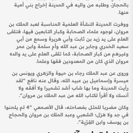
بالحجاز، وطلبه من واليه في المدينة إخراج بني أمية
منها.
ووفرت المدينة النشأة العلمية المناسبة لعبد الملك بن
مروان، لوجود علماء الصحابة وكبار التابعين فيها، فتلقى
العلم على يد زيد بن ثابت وأبي هريرة وسمع من أبي
سعيد الخدري وجابر بن عبد الله وأم سلمة وابن عمر
وغيرهم من كبار الصحابة، كما تلقى العلم على يد والده
مروان الذي كان من المعدودين فقها وعلما.
وروى عن عبد الملك رجاء بن حيوة والزهري ويونس بن
ميسرة وإسماعيل بن عبيد الله، وقال عنه نافع “لقد
رأيت المدينة وما بها شاب أشد تشميرا ولا أفقه ولا
أنسك ولا أقرأ لكتاب الله من عبد الملك بن مروان”.
وكان مضربا للمثل بفصاحته، قال الأصمعي “4 لم يلحنوا
في جد ولا هزل؛ الشعبي وعبد الملك بن مروان والحجاج
بن يوسف وابن القِرِّيِة”.