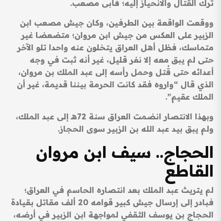
ترك القتال والانحياز إليه؛ فأبى مصعب.
ووقعت الواقعة بين الطرفين، وكان جيش مصعب ابن
الزبير على العكس من جيش ابن مروان؛ متضعضا غير
متماسك، فظل أهل العراق يتخلون عنه واحدا تلو الآخر
حتى لم يبق معه إلا نفر قليل، غير أنه ثبت في وجه
أعدائه حتى قُتل وحمل رأسه إلى عبد الملك بن مروان،
الذي قال “واروه فقد كانت الحرمة بيننا قديمة، غير أن
الملك عقيم”.
وبهذا الانتصار انضمت العراق سنة 72هـ إلى عبد الملك،
ولم يبق بيد عبد الله بن الزبير سوى الحجاز.
الحجاج.. سيف ابن مروان
القاطع
لم يتريث عبد الملك بعد انتصاره الحاسم في العراق؛
فبادر إلى إرسال جيش كبير قوامه 20 ألف مقاتل بقيادة
الحجاج بن يوسف الثقفي لمواجهة ابن الزبير في أرضه،