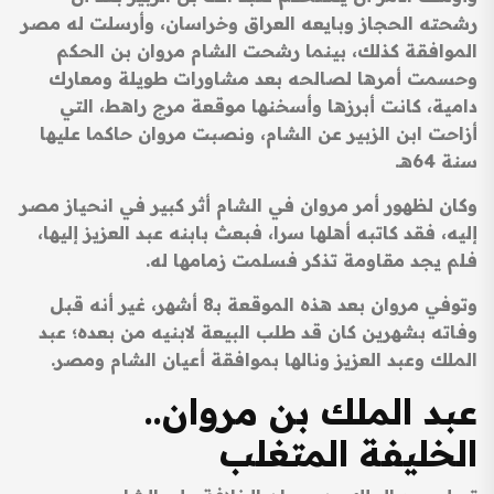
رشحته الحجاز وبايعه العراق وخراسان، وأرسلت له مصر
الموافقة كذلك، بينما رشحت الشام مروان بن الحكم
وحسمت أمرها لصالحه بعد مشاورات طويلة ومعارك
دامية، كانت أبرزها وأسخنها موقعة مرج راهط، التي
أزاحت ابن الزبير عن الشام، ونصبت مروان حاكما عليها
سنة 64هـ.
وكان لظهور أمر مروان في الشام أثر كبير في انحياز مصر
إليه، فقد كاتبه أهلها سرا، فبعث بابنه عبد العزيز إليها،
فلم يجد مقاومة تذكر فسلمت زمامها له.
وتوفي مروان بعد هذه الموقعة بـ8 أشهر، غير أنه قبل
وفاته بشهرين كان قد طلب البيعة لابنيه من بعده؛ عبد
الملك وعبد العزيز ونالها بموافقة أعيان الشام ومصر.
عبد الملك بن مروان..
الخليفة المتغلب