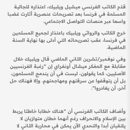
قدّم الكاتب الفرنسي ميشيل ويلبيك، اعتذاره للجالية
المسلمة في فرنسا بعد تصريحات عنصرية أثارت غضبا
واسعا عبر منصات التواصل الاجتماعي.
خرج الكاتب والروائي ويلبيك باعتذار لجميع المسلمين
في فرنسا، عقب تصريحاته التي أدلى بها نهاية السنة
الماضية.
وفي نوفمبر/تشرين الثاني الماضي قال ويلبيك خلال
مقابلة مع المفكر ميشال أونفراي إن “رغبة الفرنسيين
الأصليين، كما يقولون، ليست في أن يندمج المسلمون،
بل أن يتوقفوا عن سرقتهم ومهاجمتهم. وإلا فهناك حل
آخر، أن يغادروا”.
وأضاف الكاتب الفرنسي أن “هناك خطابا خاطئا يربط
بين الإسلام والانحراف رغم أنهما خطان متوازيان لا
يلتقيان أبدا والتحدي الآن يمكن في محاربة الثاني لا