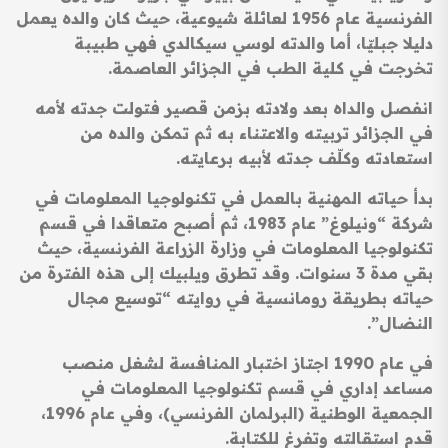
الفرنسية عام 1956 لعائلة شيوعية، حيث كان والده يعمل
دليلا جبليّا، أما والدته لوسي سيكالدي فهي طبيبة
تخرجت في كلية الطب في الجزائر العاصمة.
انفصل والداه بعد ولادته بزمن قصير فتولت جدته لأمه
في الجزائر تربيته والاعتناء به ثم تمكن والده من
استعادته وكلّف جدته لأبيه برعايته.
بدأ حياته المهنية بالعمل في تكنولوجيا المعلومات في
شركة “ونيلوغ” عام 1983، ثم أصبح متعاقدا في قسم
تكنولوجيا المعلومات في وزارة الزراعة الفرنسية، حيث
بقي مدة 3 سنوات. وقد تطرق ويلبيك إلى هذه الفترة من
حياته بطريقة رومانسية في روايته “توسيع مجال
النضال”.
في عام 1990 اجتاز اختبار المنافسة لشغل منصب
مساعد إداري في قسم تكنولوجيا المعلومات في
الجمعية الوطنية (البرلمان الفرنسي)، وفي عام 1996،
قدم استقالته وتفرغ للكتابة.