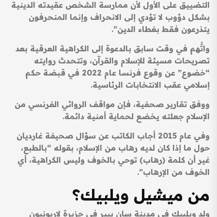
التضييق على الأول لأن ممارسة الشخص عقيدته الدينية
بشكل دؤوب لا تؤدي إلى الانحراف وإنما المنحرفون
يتذرعون فقط بغطاء الدين”.
واتُّهم في وقت سابق بالدعوة إلى الكراهية العرقية بعد
تصريحات مسيئة للإسلام والقرآن، وتتحدث روايته
“خضوع” عن وقوع فرنسا عام 2022 في قبضة حكم
إسلامي عقب الانتخابات الرئاسية.
ووفق تقارير صحفية، فإن مواقف الروائي الفرنسي من
الإسلام جعلته يخضع لحماية أمنية دائمة.
وفي عام 2015 أجاب الكاتب عن سؤال صحيفة غارديان
حول ما إذا كان لديه رهاب من الإسلام، بقوله “بالطبع،
غير أن كلمة (رهاب) توحي بالخوف وليس الكراهية، أي
الخوف من الإرهاب”.
من ميشيل ويلبيك؟
ولد ويلبيك في مدينة سان بيير في جزيرة لاريونيون