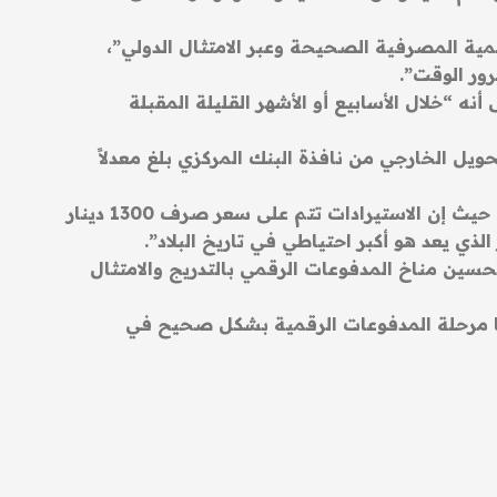
مية المصرفية الصحيحة وعبر الامتثال الدولي”،
رور الوقت”.
نه “خلال الأسابيع أو الأشهر القليلة المقبلة
يل الخارجي من نافذة البنك المركزي بلغ معدلاً
وطمأن صالح العراقيين بأن “احتياطات العراق كافية وحرية التحويل متوفرة من خلال الأطر القانونية والامتثال، حيث إن الاستيرادات تتم على سعر صرف 1300 دينار
حسين مناخ المدفوعات الرقمي بالتدريج والامتثال
خلنا مرحلة المدفوعات الرقمية بشكل صحيح في