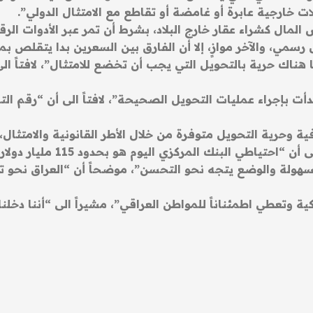
حويلات خارجية عابرة أو غامضة أو تقاطع مع الامتثال الدولي”.
مال كشراء عقار خارج البلاد، بشرط أن تمر عبر الأدوات الرق
ول رسمي، والآخر موازٍ، إلا أن الفارق بين السعرين بدا يتقلص بم
ناك حرية بالتحويل التي يجب أن تخضع للامتثال”، لافتاً الى أ
بإجراء عمليات التحويل الصحيحة”، لافتاً الى أن “رقم التحو
اليوم هو بحدود 115 مليار دولار الذي يعد هو أكبر احتياطي في تاريخ البلاد”.
بسهولة والوضع يتجه نحو التحسن”، موضحاً أن “العراق نحو ت
كية وتعطي اطمئناناً للمواطن العراقي”، مشيراً الى “أننا د