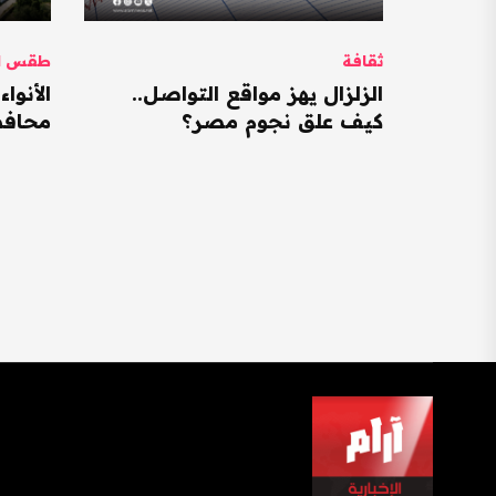
ثقافة
طقس ال
الزلزال يهز مواقع التواصل..
كيف علق نجوم مصر؟
محافظات ت