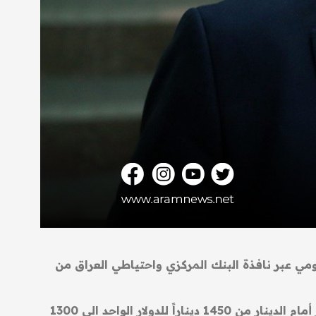
ومي عبر نافذة البنك المركزي واحتياطي العراق من
وقال صالح إن “القطاع المالي العراقي يعيش بظرف انتقالي الذي يتضمن عدة أهداف منها خفض قيمة الدولار أمام الدينار من 1450 ديناراً للدولار الواحد الى 1300