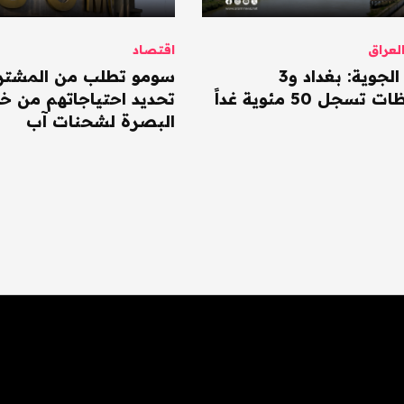
عراق
اقتصاد
الأنواء الجوية: بغداد و3
سومو تطلب من المشتر
سجل 50 مئوية غداً
تحديد احتياجاتهم من خا
البصرة لشحنات آب