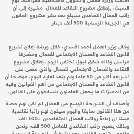
احتفت وزارة العمل والشؤون الاجتماعية العراقية، يوم
السبت، بإطلاق مشروع التقاعد للعمال، مشيرة إلى أن
راتب العمال التقاعدي سيبلغ بعد نشر مشروع القانون
في الجريدة الرسمية 500 ألف دينار.
وقال وزير العمل أحمد الأسدي، خلال ورشة إعلان تشريع
قانون التقاعد والضمان الاجتماعي للعمال وحضرها
مراسل وكالة شفق نيوز، نحتفي اليوم بإطلاق مشروع
التقاعد والضمان الاجتماعي للعمال والذي مضى على
تشريعه أكثر من 50 عاما ولم ينفذ لغاية اليوم، موضحا أن
قانون التقاعد والضمان الاجتماعي من أهم القوانين وفيه
من المميزات ما يجعل العاملون يتسابقون على القانون.
وأضاف أن الشريحة الأوسع من العمال لم تكن لهم حصة
من هذا القانون سابقا واليوم سيكون لهم راتبا تقاعديا،
مبينا ان زيادة رواتب العمال المتقاعدين بـ100 الف
وبذلك يصبح راتب التقاعدي للعامل 500 الف، ونحن
ملزمون بتنفيذ القانون بعد نشره في الجريدة الرسمية.