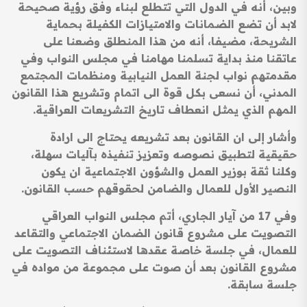
وبين، أنه في الدول التي تتطلع لبناء وفق رؤية صحيحة
لابد أن تضع الضمانات والامتيازات الكفيلة بحماية
الشريحة، مضيفا، أنه من هذا المنطلق وضعنا على
عاتقنا منذ بداية تسلمنا مهامنا في مجلس النواب وفي
مقدمتهم نواب لجنة العمل النيابية ومنظمات المجتمع
المدني، أن نسعى بكل قوة الى اتمام وتشريع هذا القانون
المهم الذي يمثل انعطاف تاريخ التشريعات العراقية.
وأشار إلى ان القانون بعد تشريعه يحتاج الى ارادة
حقيقية لتطبيق نصوصه وتعزيز تنفيذه بآليات سهلة،
وكلنا ثقة بوزير العمل والشؤون الاجتماعية ان يكون
النصير الأول للعمال والضامن لحقوقهم حسب القانون.
وفي 17 من آيار الجاري، أتم مجلس النواب العراقي
التصويت على مشروع قانون الضمان الاجتماعي والتقاعد
للعمال، في جلسة خاصة عقدها لاستئناف التصويت على
مشروع القانون بعد أن صوت على مجموعة من مواده في
جلسة سابقة.