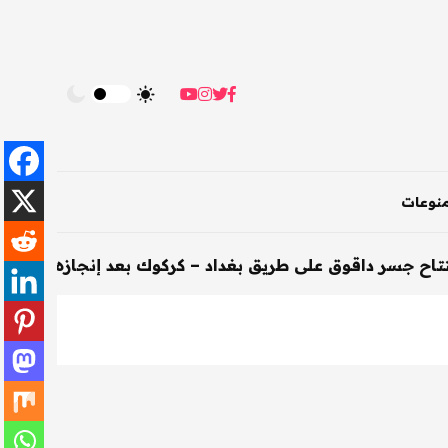
نوعات
وق على طريق بغداد – كركوك بعد إنجازه خلال 200 يوم
-
الأ