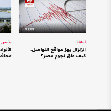
ثقافة
طقس ال
الزلزال يهز مواقع التواصل..
كيف علق نجوم مصر؟
محافظات ت