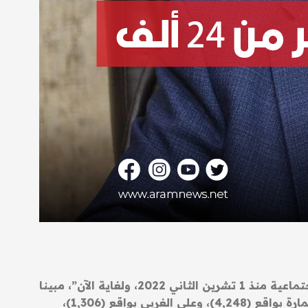
وقال الأسدي في مؤتمر صحفي عقده بالمحافظة إن “نحو 24,250 أسرة في ميسان شملت بإعانة الحماية الاجتماعية منذ 1 تشرين الثاني 2022، ولغاية الآن”، مبينا
“أننا أعلنا عن أربع وجبات جديدة من المشمولين بالحماية الاجتماعية في ميسان شملت خمسة أقضية هي: العمارة بواقع (4,248)، وعلي الغربي بواقع (1,306)،