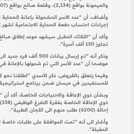
والميمونة بواقع (2,134)، وقلعة صالح بواقع (2,107)، والكحلاء بواقع (2,048)”.
إجراءات احتساب دفعة الحماية الاجتماعية لشهر تموز، 
وأكد أن “الثلاثاء المقبل سيشهد موعد إطلاق مبال
تجاوز 150 ألف أسرة”.
موضحا أن “عدد الأسر التي تم شمولها بالإعانة في آخر تحديث لهيئة الحماية
للمستفيدين في ميسان ضمن برنامج استراتيجية 
إحالة (6200) طلب منهم الى اللجان الطبية”.
المقبلة”.