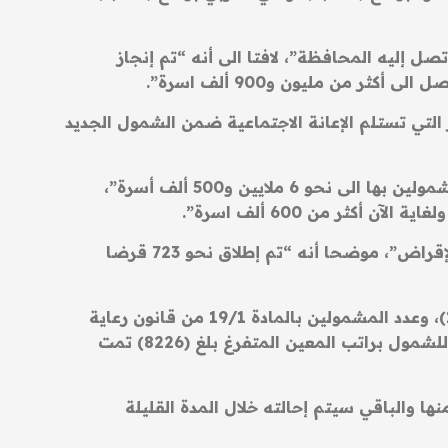
اجتماعية في محافظة ميسان (93,576) أسرة، وهو أكبر عدد تصل إليه المحافظة”، لافتا الى أنه “تم إنجاز
 من مليون و900 ألف اسرة”.
 التي تستلم الإعانة الاجتماعية ضمن الشمول الجديد
وذكر أنه “تم إرسال بيانات 500 ألف فرد جديد الى وزارة التجارة لغرض الشمول بالسلة الغذائية ليصل عدد المشمولين بها الى نحو 6 ملايين و500 ألف أسرة”،
وفيما يتعلق بالقروض، ذكر الأسدي “اطلقنا نحو 3122 قرضا للمستفيدين في محافظة ميسان ضمن صندوق الإقراض”، موضحا أنه “تم إطلاق نحو 723 قرضا
وبشأن ذوي الإعاقة والاحتياجات الخاصة، أكد أن “عدد المستفيدين من راتب المعين المتفرغ في ميسان (12121)، وعدد المشمولين بالمادة 19/1 من قانون رعاية
ذوي الإعاقة الخاصة بفقرة التفرغ الوظيفي (238) خلال عام 2023″، موضحا أن “عدد المتقدمين على منصة اور للشمول براتب المعين المتفرغ بلغ (8226) تمت
ر الى أنه “تمت الموافقة على طلبات خاصة للشمول براتب المعين المتفرغ لـ(1118) طلبا وأحيل نحو 821 منها والباقي سيتم إحالته خلال المدة القليلة