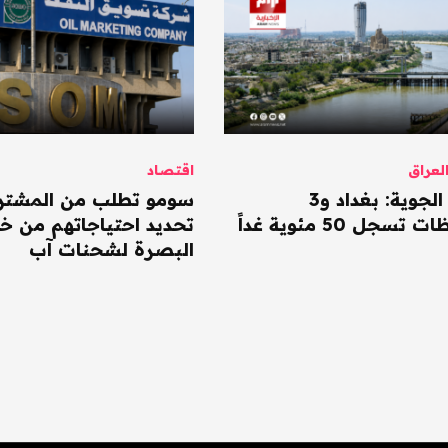
عراق
اقتصاد
الأنواء الجوية: بغداد و3
سومو تطلب من المشتر
سجل 50 مئوية غداً
تحديد احتياجاتهم من خا
البصرة لشحنات آب