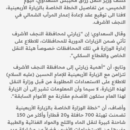
كشف وزير النقل رزاق محيبس السعداوي، اليوم
الخميس، عن تفاصيل الخطة الخاصة بالزيارة الأربعينية،
لافتا الى توقيع عقد لإعادة إعمار المرآب الشمالي في
النجف الأشرف.
وقال السعداوي: إن “زيارتي لمحافظة النجف الأشرف
تأتي ضمن الزيارات الدورية للمحافظات، للاطلاع على
إدارة الوزارة في تلك المحافظات خصوصاً هيئة النقل
الخاص والقطاع السككي”.
وتابع، أن “أهمية زيارتي إلى محافظة النجف الأشرف
تتزامن مع الزيارة الأربعينية للإمام الحسين (عليه السلام)
للاطلاع على الاستعدادات المطلوبة من قبل وزارة النقل
لهذه الزيارة، لا سيما وأن المعلومات تشير إلى أن الزيارة
لهذا العام ستكون الأضخم مقارنة مع الأعوام السابقة”.
وأضاف، أن “خطة الوزارة الخاصة بالزيارة الأربعينية
تضمنت تهيئة 700 حافلة و20 قطاراً وأكثر من 150
شاحنة كبيرة لنقل الماء والثلج والمواد الغذائية والطبية
وغيرها من الاستخدامات الأخرى، فضلاً عن مشاركة عدد