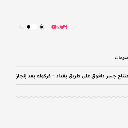
نوعات
ح جسر داقوق على طريق بغداد – كركوك بعد إنجازه خلال 200 يوم