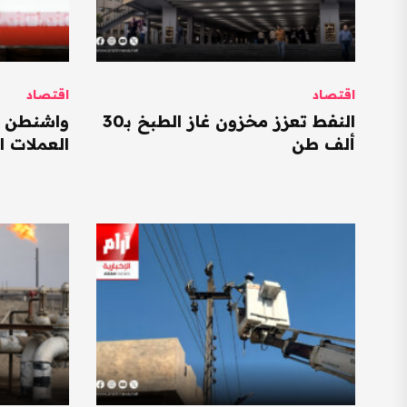
اقتصاد
اقتصاد
النفط تعزز مخزون غاز الطبخ بـ30
واشنطن ت
ألف طن
العملات ا