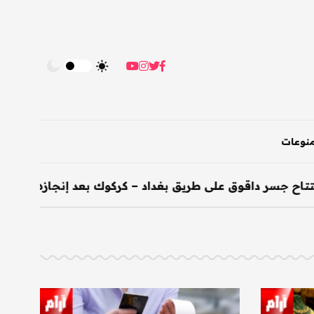
نوعات
 داقوق على طريق بغداد – كركوك بعد إنجازه خلال 200 يوم