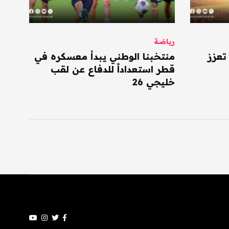
رياضة
تعزز
منتخبنا الوطني يبدأ معسكره في
قطر استعداداً للدفاع عن لقب
خليجي 26