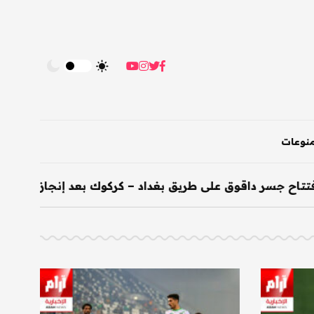
نوعات
 داقوق على طريق بغداد – كركوك بعد إنجازه خلال 200 يوم